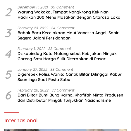
2
December 11, 2021
35 Comment
Warung Wakaka, Tempat Nongkrong Kekinian
Hadirkan 200 Menu Masakan dengan Citarasa Lokal
3
February 23, 2022
34 Comment
Babak Baru Kecelakaan Maut Vanessa Angel, Sopir
Segera Jalani Persidangan
4
February 1, 2022
33 Comment
Diskopindag Kota Malang sebut Kebijakan Minyak
Goreng Satu Harga Sulit Diterapkan di Pasar
Tradisional
5
January 27, 2022
33 Comment
Digerebek Polisi, Wanita Cantik Blitar Ditinggal Kabur
Suaminya Saat Pesta Sabu
6
February 28, 2022
33 Comment
Dari Blitar Bumi Bung Karno, Khofifah Minta Produsen
dan Distributor Minyak Tunjukkan Nasionalisme
Internasional