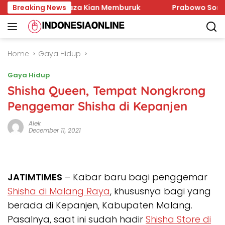
Skip
an Israel, Gaza Kian Memburuk
Breaking News
Prabowo Soroti Gent
to
content
Home
Gaya Hidup
Gaya Hidup
Shisha Queen, Tempat Nongkrong
Penggemar Shisha di Kepanjen
Alek
December 11, 2021
JATIMTIMES
– Kabar baru bagi penggemar
Shisha di Malang Raya
, khususnya bagi yang
berada di Kepanjen, Kabupaten Malang.
Pasalnya, saat ini sudah hadir
Shisha Store di