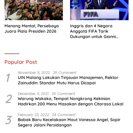
Menang Mental, Persebaya
Inggris dan 4 Negara
Juara Piala Presiden 2026
Anggota FIFA Tarik
Dukungan untuk Gianni
Infantino
Popular Post
1
November 9, 2022
35 Comment
UIN Malang Lakukan Tinjauan Manajemen, Rektor
Zainuddin: Standar Mutu Harus Dicapai
2
December 11, 2021
35 Comment
Warung Wakaka, Tempat Nongkrong Kekinian
Hadirkan 200 Menu Masakan dengan Citarasa Lokal
3
February 23, 2022
34 Comment
Babak Baru Kecelakaan Maut Vanessa Angel, Sopir
Segera Jalani Persidangan