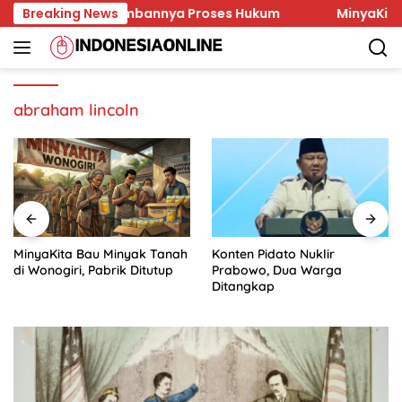
Skip
 Korban dan Lambannya Proses Hukum
Breaking News
MinyaKita Bau 
to
content
abraham lincoln
MinyaKita Bau Minyak Tanah
Konten Pidato Nuklir
di Wonogiri, Pabrik Ditutup
Prabowo, Dua Warga
Ditangkap