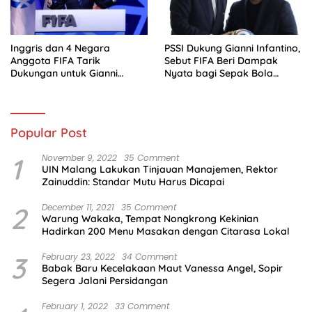
Inggris dan 4 Negara
PSSI Dukung Gianni Infantino,
Anggota FIFA Tarik
Sebut FIFA Beri Dampak
Dukungan untuk Gianni
Nyata bagi Sepak Bola
Infantino
Indonesia
Popular Post
1
November 9, 2022
35 Comment
UIN Malang Lakukan Tinjauan Manajemen, Rektor
Zainuddin: Standar Mutu Harus Dicapai
2
December 11, 2021
35 Comment
Warung Wakaka, Tempat Nongkrong Kekinian
Hadirkan 200 Menu Masakan dengan Citarasa Lokal
3
February 23, 2022
34 Comment
Babak Baru Kecelakaan Maut Vanessa Angel, Sopir
Segera Jalani Persidangan
February 1, 2022
33 Comment