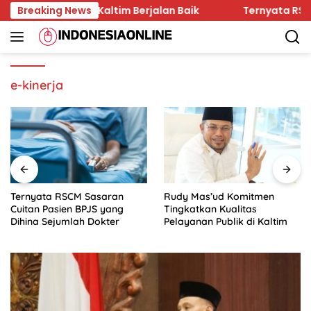
Skip
an Hukum di Kaltim Berjalan Baik
Breaking News
Ternyata RSCM Sas
to
content
e-kinerja
Ternyata RSCM Sasaran
Rudy Mas’ud Komitmen
Cuitan Pasien BPJS yang
Tingkatkan Kualitas
Dihina Sejumlah Dokter
Pelayanan Publik di Kaltim