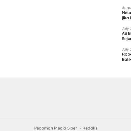
Augu
Net
jika
July 
AS B
Seju
July 
Robo
Bali
Pedoman Media Siber
Redaksi