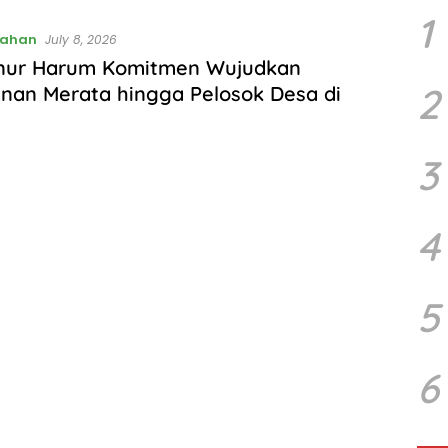
1
tahan
July 8, 2026
nur Harum Komitmen Wujudkan
2
nan Merata hingga Pelosok Desa di
3
4
5
6