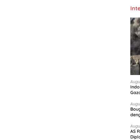
Int
Augu
Indo
Gaz
Augu
Boug
deng
Augu
AS R
Dipl