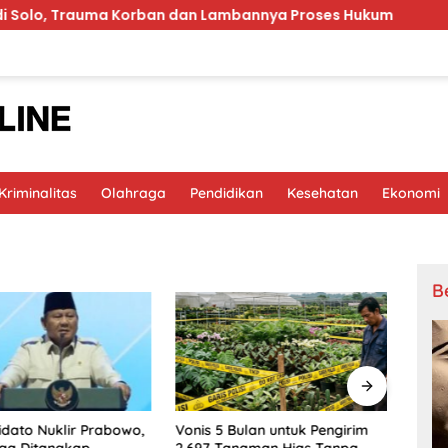
rauma Korban dan Lambannya Proses Hukum
MinyaKit
riminalitas
Olahraga
Pendidikan
Kesehatan
Ekonomi
B
idato Nuklir Prabowo,
Vonis 5 Bulan untuk Pengirim
Timna
ga Ditangkap
2.697 Tanaman Hias Tanpa