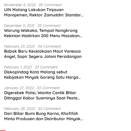
November 9, 2022
35 Comment
UIN Malang Lakukan Tinjauan
Manajemen, Rektor Zainuddin: Standar
Mutu Harus Dicapai
December 11, 2021
35 Comment
Warung Wakaka, Tempat Nongkrong
Kekinian Hadirkan 200 Menu Masakan
dengan Citarasa Lokal
February 23, 2022
34 Comment
Babak Baru Kecelakaan Maut Vanessa
Angel, Sopir Segera Jalani Persidangan
February 1, 2022
33 Comment
Diskopindag Kota Malang sebut
Kebijakan Minyak Goreng Satu Harga
Sulit Diterapkan di Pasar Tradisional
January 27, 2022
33 Comment
Digerebek Polisi, Wanita Cantik Blitar
Ditinggal Kabur Suaminya Saat Pesta
Sabu
February 28, 2022
33 Comment
Dari Blitar Bumi Bung Karno, Khofifah
Minta Produsen dan Distributor Minyak
Tunjukkan Nasionalisme