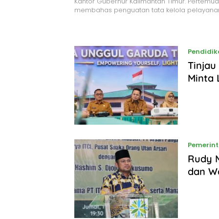
Kantor Gubernur Kalimantan Timur. Pertemua
membahas penguatan tata kelola pelayana
Pendidik
Tinjau
Minta 
Pemerin
Rudy M
dan W