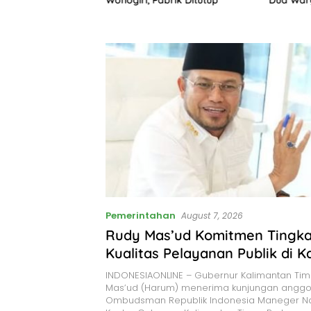
Proses Hukum
Pemerintahan
August 7, 2026
Rudy Mas’ud Komitmen Tingk
Kualitas Pelayanan Publik di K
INDONESIAONLINE – Gubernur Kalimantan Tim
Mas’ud (Harum) menerima kunjungan anggo
Ombudsman Republik Indonesia Maneger Na