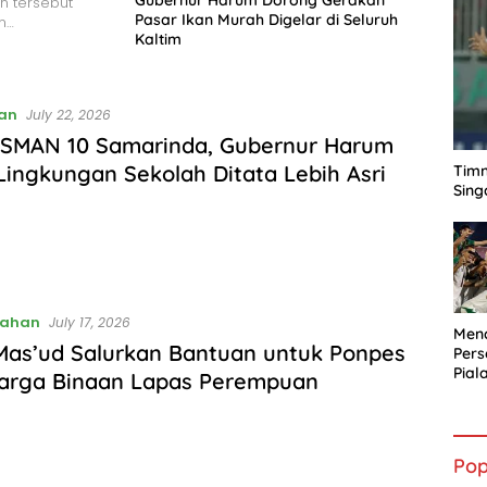
Gubernur Harum Dorong Gerakan
n tersebut
Pasar Ikan Murah Digelar di Seluruh
n…
Kaltim
an
July 22, 2026
 SMAN 10 Samarinda, Gubernur Harum
Lingkungan Sekolah Ditata Lebih Asri
Timn
Sing
tahan
July 17, 2026
Mena
as’ud Salurkan Bantuan untuk Ponpes
Per
Pial
arga Binaan Lapas Perempuan
Pop