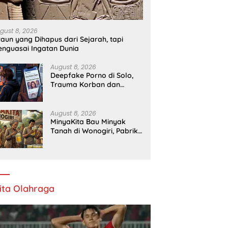
Piala AFF 2026, Singapura
Soroti Akses Pendidikan dan
B
s
Kesehatan
gust 8, 2026
raun yang Dihapus dari Sejarah, tapi
nguasai Ingatan Dunia
August 8, 2026
Deepfake Porno di Solo,
Trauma Korban dan
Lambannya Proses Hukum
August 8, 2026
MinyaKita Bau Minyak
Tanah di Wonogiri, Pabrik
Ditutup
ita Olahraga