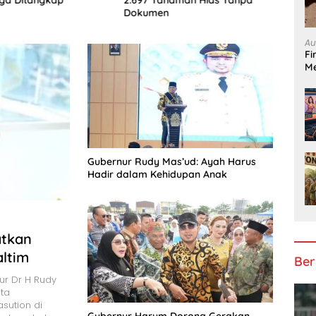
dari 
Dokumen
Lolo
Au
Fi
Me
Gubernur Rudy Mas’ud: Ayah Harus
Hadir dalam Kehidupan Anak
atkan
altim
Ber
ur Dr H Rudy
ta
sution di