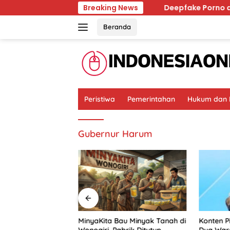
Skip
 Menguasai Ingatan Dunia
Breaking News
Deepfake Porno di Solo, T
to
content
Beranda
Peristiwa
Pemerintahan
Hukum dan K
Gubernur Harum
rno di Solo,
MinyaKita Bau Minyak Tanah di
Konten P
ban dan
Wonogiri, Pabrik Ditutup
Dua War