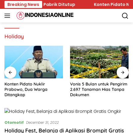
Skip
h di Wonogiri, Pabrik Ditutup
Breaking News
Konten Pidato Nuklir
to
content
Holiday
Konten Pidato Nuklir
Vonis 5 Bulan untuk Pengirim
Prabowo, Dua Warga
2.697 Tanaman Hias Tanpa
Ditangkap
Dokumen
Otomotif
December 31, 2022
Holiday Fest, Belanja di Aplikasi Brompit Gratis