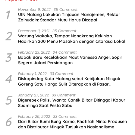
1
November 9, 2022
35 Comment
UIN Malang Lakukan Tinjauan Manajemen, Rektor
Zainuddin: Standar Mutu Harus Dicapai
2
December 11, 2021
35 Comment
Warung Wakaka, Tempat Nongkrong Kekinian
Hadirkan 200 Menu Masakan dengan Citarasa Lokal
3
February 23, 2022
34 Comment
Babak Baru Kecelakaan Maut Vanessa Angel, Sopir
Segera Jalani Persidangan
4
February 1, 2022
33 Comment
Diskopindag Kota Malang sebut Kebijakan Minyak
Goreng Satu Harga Sulit Diterapkan di Pasar
Tradisional
5
January 27, 2022
33 Comment
Digerebek Polisi, Wanita Cantik Blitar Ditinggal Kabur
Suaminya Saat Pesta Sabu
6
February 28, 2022
33 Comment
Dari Blitar Bumi Bung Karno, Khofifah Minta Produsen
dan Distributor Minyak Tunjukkan Nasionalisme