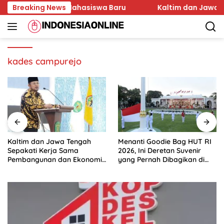
Skip
an Karakter Mahasiswa Baru
Breaking News
Kaltim dan Jawa Teng
to
content
kades campurejo
Kaltim dan Jawa Tengah
Menanti Goodie Bag HUT RI
Sepakati Kerja Sama
2026, Ini Deretan Suvenir
Pembangunan dan Ekonomi
yang Pernah Dibagikan di
Daerah
Istana