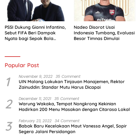
PSSI Dukung Gianni Infantino,
Nadeo Disorot Usai
Sebut FIFA Beri Dampak
Indonesia Tumbang, Evaluasi
Nyata bagi Sepak Bola
Besar Timnas Dimulai
Indonesia
Popular Post
1
November 9, 2022
35 Comment
UIN Malang Lakukan Tinjauan Manajemen, Rektor
Zainuddin: Standar Mutu Harus Dicapai
2
December 11, 2021
35 Comment
Warung Wakaka, Tempat Nongkrong Kekinian
Hadirkan 200 Menu Masakan dengan Citarasa Lokal
3
February 23, 2022
34 Comment
Babak Baru Kecelakaan Maut Vanessa Angel, Sopir
Segera Jalani Persidangan