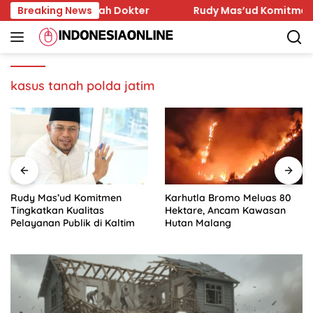
Skip
Dihina Sejumlah Dokter
Breaking News
Rudy Mas’ud Komitmen Tingka
to
content
kasus tanah polda jatim
Rudy Mas’ud Komitmen
Karhutla Bromo Meluas 80
Tingkatkan Kualitas
Hektare, Ancam Kawasan
Pelayanan Publik di Kaltim
Hutan Malang