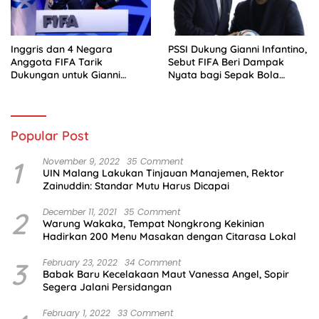
Inggris dan 4 Negara
PSSI Dukung Gianni Infantino,
Anggota FIFA Tarik
Sebut FIFA Beri Dampak
Dukungan untuk Gianni
Nyata bagi Sepak Bola
Infantino
Indonesia
Popular Post
1
November 9, 2022
35 Comment
UIN Malang Lakukan Tinjauan Manajemen, Rektor
Zainuddin: Standar Mutu Harus Dicapai
2
December 11, 2021
35 Comment
Warung Wakaka, Tempat Nongkrong Kekinian
Hadirkan 200 Menu Masakan dengan Citarasa Lokal
3
February 23, 2022
34 Comment
Babak Baru Kecelakaan Maut Vanessa Angel, Sopir
Segera Jalani Persidangan
February 1, 2022
33 Comment