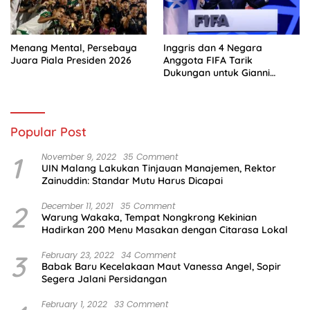
Menang Mental, Persebaya
Inggris dan 4 Negara
Juara Piala Presiden 2026
Anggota FIFA Tarik
Dukungan untuk Gianni
Infantino
Popular Post
1
November 9, 2022
35 Comment
UIN Malang Lakukan Tinjauan Manajemen, Rektor
Zainuddin: Standar Mutu Harus Dicapai
2
December 11, 2021
35 Comment
Warung Wakaka, Tempat Nongkrong Kekinian
Hadirkan 200 Menu Masakan dengan Citarasa Lokal
3
February 23, 2022
34 Comment
Babak Baru Kecelakaan Maut Vanessa Angel, Sopir
Segera Jalani Persidangan
February 1, 2022
33 Comment