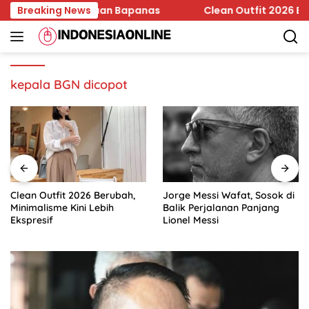
Skip
in Edar Jadi Temuan Bapanas
Breaking News
Clean Outfit 2026 Berubah
to
content
kepala BGN dicopot
Clean Outfit 2026 Berubah,
Jorge Messi Wafat, Sosok di
Minimalisme Kini Lebih
Balik Perjalanan Panjang
Ekspresif
Lionel Messi