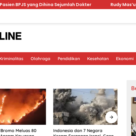
S yang Dihina Sejumlah Dokter
Rudy Mas’ud Komitmen
riminalitas
Olahraga
Pendidikan
Kesehatan
Ekonomi
B
a Bromo Meluas 80
Prab
Indonesia dan 7 Negara
, Ancam Kawasan
Kela