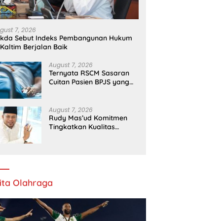
J
Pengawasan Dapur Gizi
gust 7, 2026
ekda Sebut Indeks Pembangunan Hukum
 Kaltim Berjalan Baik
August 7, 2026
Ternyata RSCM Sasaran
Cuitan Pasien BPJS yang
Dihina Sejumlah Dokter
August 7, 2026
Rudy Mas’ud Komitmen
Tingkatkan Kualitas
Pelayanan Publik di Kaltim
ita Olahraga