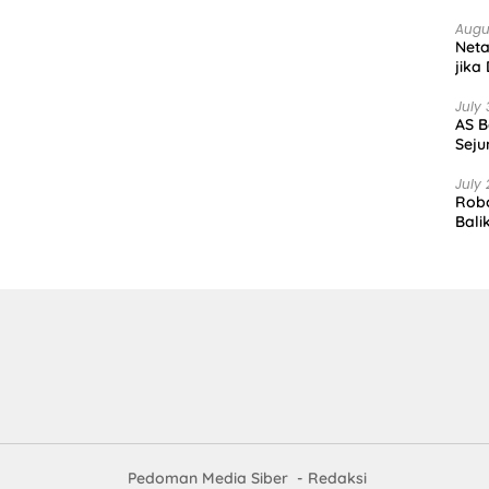
Augu
Net
jika
July 
AS B
Seju
July 
Robo
Bali
Pedoman Media Siber
Redaksi