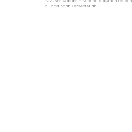
INDONESIAONLINE – Sebuah dokumen renca
di lingkungan Kementerian…