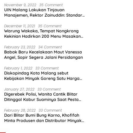
November 9, 2022
35 Comment
UIN Malang Lakukan Tinjauan
Manajemen, Rektor Zainuddin: Standar
Mutu Harus Dicapai
December 11, 2021
35 Comment
Warung Wakaka, Tempat Nongkrong
Kekinian Hadirkan 200 Menu Masakan
dengan Citarasa Lokal
February 23, 2022
34 Comment
Babak Baru Kecelakaan Maut Vanessa
Angel, Sopir Segera Jalani Persidangan
February 1, 2022
33 Comment
Diskopindag Kota Malang sebut
Kebijakan Minyak Goreng Satu Harga
Sulit Diterapkan di Pasar Tradisional
January 27, 2022
33 Comment
Digerebek Polisi, Wanita Cantik Blitar
Ditinggal Kabur Suaminya Saat Pesta
Sabu
February 28, 2022
33 Comment
Dari Blitar Bumi Bung Karno, Khofifah
Minta Produsen dan Distributor Minyak
Tunjukkan Nasionalisme