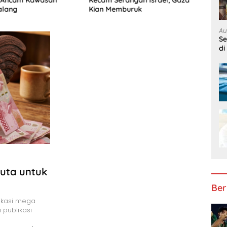
Kecam Serangan Israel, Gaza
alang
Kian Memburuk
Au
S
di
uta untuk
Ber
ikasi mega
u publikasi