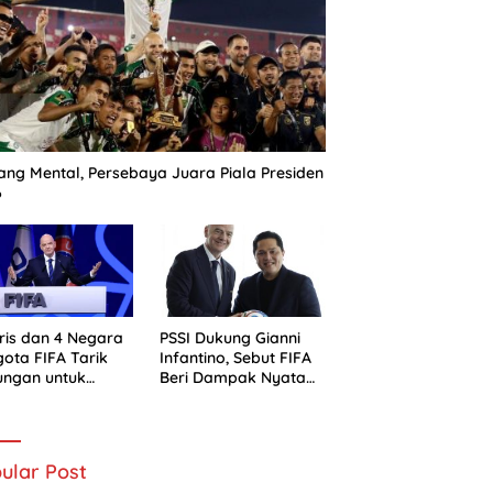
ng Mental, Persebaya Juara Piala Presiden
6
ris dan 4 Negara
PSSI Dukung Gianni
ota FIFA Tarik
Infantino, Sebut FIFA
ungan untuk
Beri Dampak Nyata
ni Infantino
bagi Sepak Bola
Indonesia
ular Post