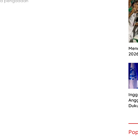
na pengadaan
Mena
202
Ingg
Angg
Duk
Gian
Pop