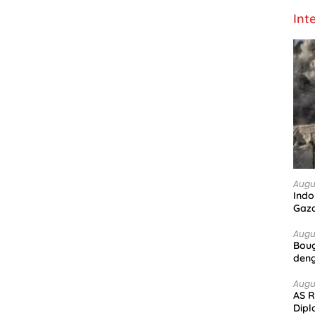
Int
Augu
Indo
Gaz
Augu
Boug
deng
Augu
AS R
Dipl