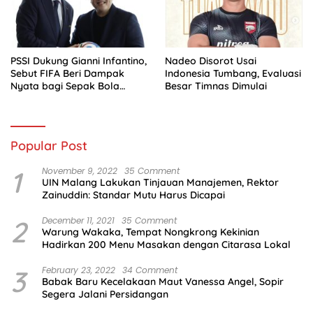
PSSI Dukung Gianni Infantino,
Nadeo Disorot Usai
Sebut FIFA Beri Dampak
Indonesia Tumbang, Evaluasi
Nyata bagi Sepak Bola
Besar Timnas Dimulai
Indonesia
Popular Post
1
November 9, 2022
35 Comment
UIN Malang Lakukan Tinjauan Manajemen, Rektor
Zainuddin: Standar Mutu Harus Dicapai
2
December 11, 2021
35 Comment
Warung Wakaka, Tempat Nongkrong Kekinian
Hadirkan 200 Menu Masakan dengan Citarasa Lokal
3
February 23, 2022
34 Comment
Babak Baru Kecelakaan Maut Vanessa Angel, Sopir
Segera Jalani Persidangan