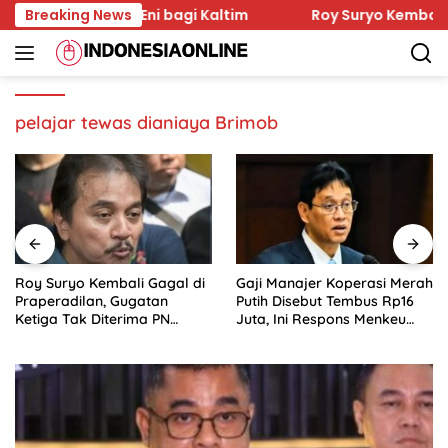
Skip
at Investasi Eni bagi Kaltim
Breaking News
Roy Suryo Kembali Gagal
to
content
pelajar tewas dianiaya Brimob
Roy Suryo Kembali Gagal di
Gaji Manajer Koperasi Merah
Praperadilan, Gugatan
Putih Disebut Tembus Rp16
Ketiga Tak Diterima PN
Juta, Ini Respons Menkeu
Jaksel
Purbaya