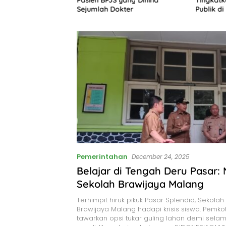
k
Sejumlah Dokter
Publik di
Pemerintahan
December 24, 2025
Belajar di Tengah Deru Pasar: 
Sekolah Brawijaya Malang
Terhimpit hiruk pikuk Pasar Splendid, Sekolah 
Brawijaya Malang hadapi krisis siswa. Pemko
tawarkan opsi tukar guling lahan demi sela