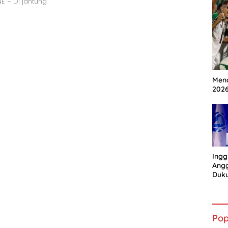
E – Di jantung
Mena
202
Ingg
Angg
Duk
Gian
Pop