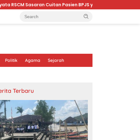
 Sasaran Cuitan Pasien BPJS yang Dihina Sejumlah Dokter
Politik
Agama
Sejarah
erita Terbaru
Prabowo Soroti Genteng Sabut
K
nesia dan 7 Negara
Kelapa BRIN
K