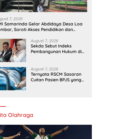
m Serangan Israel, Gaza
P
 Memburuk
gust 7, 2026
I Samarinda Gelar Abdidaya Desa Loa
mbar, Soroti Akses Pendidikan dan
esehatan
August 7, 2026
Sekda Sebut Indeks
Pembangunan Hukum di
Kaltim Berjalan Baik
August 7, 2026
Ternyata RSCM Sasaran
Cuitan Pasien BPJS yang
Dihina Sejumlah Dokter
ita Olahraga