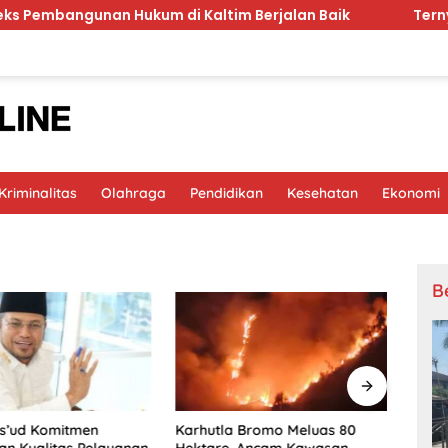
gunan Hukum di Kaltim Berjalan Baik
Ternyata RSCM
riminalitas
Olahraga
Pendidikan
Kesehatan
Ekonomi
B
s’ud Komitmen
Karhutla Bromo Meluas 80
Indo
an Kualitas Pelayanan
Hektare, Ancam Kawasan