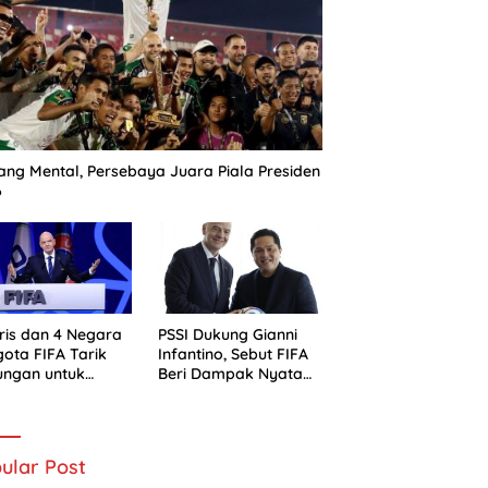
ng Mental, Persebaya Juara Piala Presiden
6
ris dan 4 Negara
PSSI Dukung Gianni
ota FIFA Tarik
Infantino, Sebut FIFA
ungan untuk
Beri Dampak Nyata
ni Infantino
bagi Sepak Bola
Indonesia
ular Post