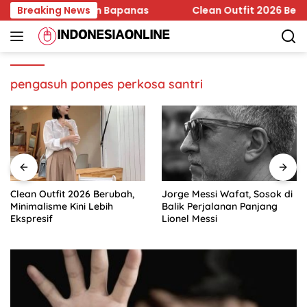
Skip
 Edar Jadi Temuan Bapanas
Breaking News
Clean Outfit 2026 Berubah, 
to
content
pengasuh ponpes perkosa santri
Clean Outfit 2026 Berubah,
Jorge Messi Wafat, Sosok di
Minimalisme Kini Lebih
Balik Perjalanan Panjang
Ekspresif
Lionel Messi