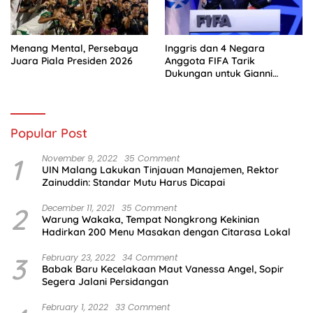
Menang Mental, Persebaya
Inggris dan 4 Negara
Juara Piala Presiden 2026
Anggota FIFA Tarik
Dukungan untuk Gianni
Infantino
Popular Post
1
November 9, 2022
35 Comment
UIN Malang Lakukan Tinjauan Manajemen, Rektor
Zainuddin: Standar Mutu Harus Dicapai
2
December 11, 2021
35 Comment
Warung Wakaka, Tempat Nongkrong Kekinian
Hadirkan 200 Menu Masakan dengan Citarasa Lokal
3
February 23, 2022
34 Comment
Babak Baru Kecelakaan Maut Vanessa Angel, Sopir
Segera Jalani Persidangan
February 1, 2022
33 Comment