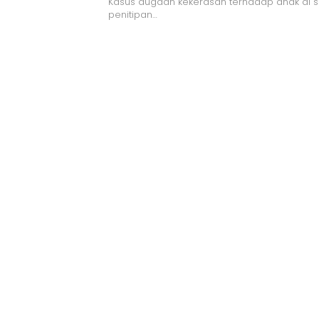
Kasus dugaan kekerasan terhadap anak di 
penitipan…