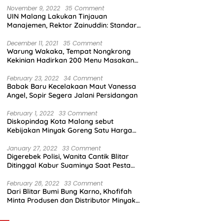
November 9, 2022
35 Comment
UIN Malang Lakukan Tinjauan
Manajemen, Rektor Zainuddin: Standar
Mutu Harus Dicapai
December 11, 2021
35 Comment
Warung Wakaka, Tempat Nongkrong
Kekinian Hadirkan 200 Menu Masakan
dengan Citarasa Lokal
February 23, 2022
34 Comment
Babak Baru Kecelakaan Maut Vanessa
Angel, Sopir Segera Jalani Persidangan
February 1, 2022
33 Comment
Diskopindag Kota Malang sebut
Kebijakan Minyak Goreng Satu Harga
Sulit Diterapkan di Pasar Tradisional
January 27, 2022
33 Comment
Digerebek Polisi, Wanita Cantik Blitar
Ditinggal Kabur Suaminya Saat Pesta
Sabu
February 28, 2022
33 Comment
Dari Blitar Bumi Bung Karno, Khofifah
Minta Produsen dan Distributor Minyak
Tunjukkan Nasionalisme