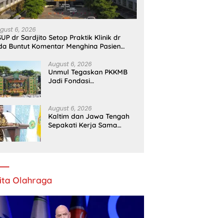
Kemerdekaan, Wilayah dengan
ysia Buka Suara
In
21 Bahasa Ini Bakal Jadi
Tetangga RI
gust 6, 2026
UP dr Sardjito Setop Praktik Klinik dr
da Buntut Komentar Menghina Pasien
PJS
August 6, 2026
Unmul Tegaskan PKKMB
Jadi Fondasi
Pembentukan Karakter
Mahasiswa Baru
August 6, 2026
Kaltim dan Jawa Tengah
Sepakati Kerja Sama
Pembangunan dan
Ekonomi Daerah
ita Olahraga