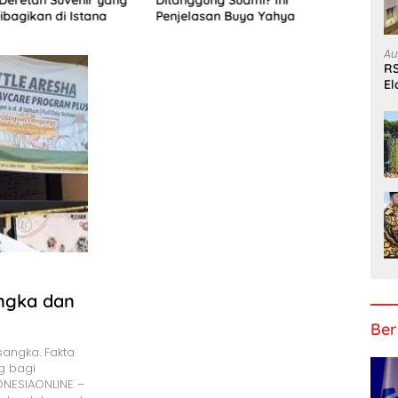
ibagikan di Istana
Penjelasan Buya Yahya
Mala
Au
RS
El
B
angka dan
Ber
sangka. Fakta
g bagi
NESIAONLINE –