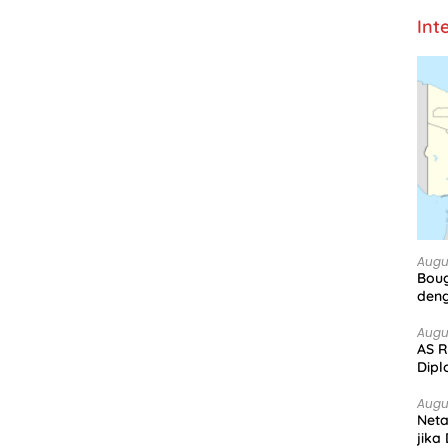
Int
Augu
Boug
deng
Augu
AS R
Dipl
Augu
Net
jika