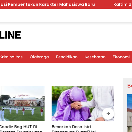
ntukan Karakter Mahasiswa Baru
Kaltim dan Jawa T
riminalitas
Olahraga
Pendidikan
Kesehatan
Ekonomi
B
Goodie Bag HUT RI
Benarkah Dosa Istri
Tiga
i Deretan Suvenir yang
Ditanggung Suami? Ini
Dita