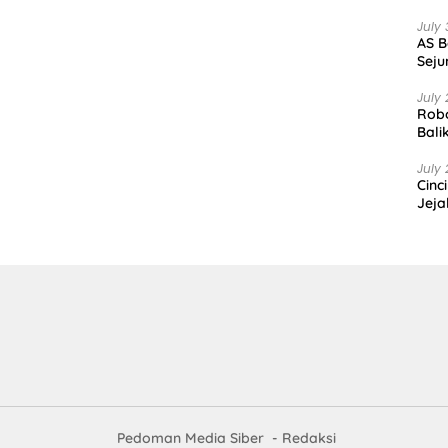
July 
AS B
Seju
July 
Robo
Bali
July 
Cinc
Jeja
Pedoman Media Siber
Redaksi