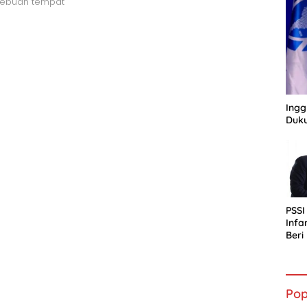
sebuah tempat
Ingg
Duku
PSSI
Infa
Ber
bagi
Indo
Pop