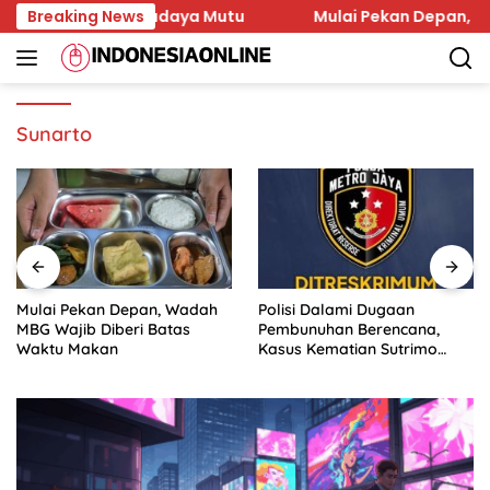
Skip
ang Perkuat Budaya Mutu
Breaking News
Mulai Pekan Depan, Wadah 
to
content
Sunarto
Mulai Pekan Depan, Wadah
Polisi Dalami Dugaan
MBG Wajib Diberi Batas
Pembunuhan Berencana,
Waktu Makan
Kasus Kematian Sutrimo
Naik ke Penyidikan