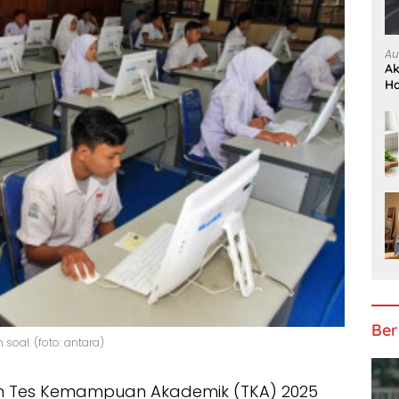
Au
Ak
H
Ber
soal. (foto: antara)
n Tes Kemampuan Akademik (TKA) 2025