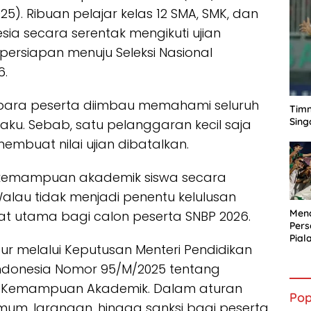
25). Ribuan pelajar kelas 12 SMA, SMK, dan
sia secara serentak mengikuti ujian
 persiapan menuju Seleksi Nasional
6.
 para peserta diimbau memahami seluruh
Timn
Sing
rlaku. Sebab, satu pelanggaran kecil saja
embuat nilai ujian dibatalkan.
 kemampuan akademik siswa secara
Walau tidak menjadi penentu kelulusan
Mena
yarat utama bagi calon peserta SNBP 2026.
Per
Pial
ur melalui Keputusan Menteri Pendidikan
ndonesia Nomor 95/M/2025 tentang
 Kemampuan Akademik. Dalam aturan
Pop
um, larangan, hingga sanksi bagi peserta