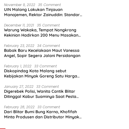
November 9, 2022
35 Comment
UIN Malang Lakukan Tinjauan
Manajemen, Rektor Zainuddin: Standar
Mutu Harus Dicapai
December 11, 2021
35 Comment
Warung Wakaka, Tempat Nongkrong
Kekinian Hadirkan 200 Menu Masakan
dengan Citarasa Lokal
February 23, 2022
34 Comment
Babak Baru Kecelakaan Maut Vanessa
Angel, Sopir Segera Jalani Persidangan
February 1, 2022
33 Comment
Diskopindag Kota Malang sebut
Kebijakan Minyak Goreng Satu Harga
Sulit Diterapkan di Pasar Tradisional
January 27, 2022
33 Comment
Digerebek Polisi, Wanita Cantik Blitar
Ditinggal Kabur Suaminya Saat Pesta
Sabu
February 28, 2022
33 Comment
Dari Blitar Bumi Bung Karno, Khofifah
Minta Produsen dan Distributor Minyak
Tunjukkan Nasionalisme