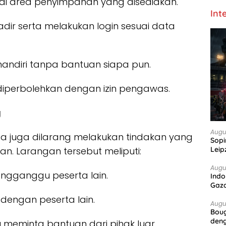
 di area penyimpanan yang disediakan.
Int
adir serta melakukan login sesuai data
mandiri tanpa bantuan siapa pun.
 diperbolehkan dengan izin pengawas.
g
Augu
erta juga dilarang melakukan tindakan yang
Sopi
n. Larangan tersebut meliputi:
Leip
Augu
gganggu peserta lain.
Indo
Gaz
dengan peserta lain.
Augu
Boug
deng
meminta bantuan dari pihak luar.