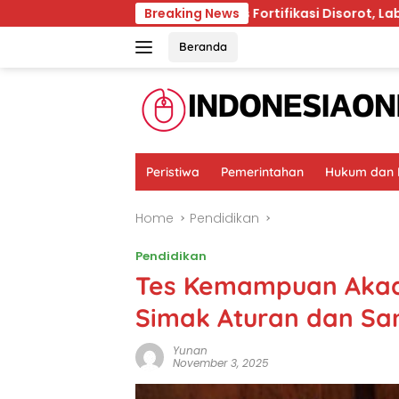
Skip
nya Diam?
Beras Fortifikasi Disorot, Label dan Izin E
Breaking News
to
content
Beranda
Peristiwa
Pemerintahan
Hukum dan K
Home
Pendidikan
Pendidikan
Tes Kemampuan Akade
Simak Aturan dan Sa
Yunan
November 3, 2025