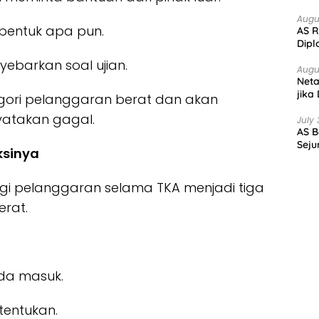
Augu
bentuk apa pun.
AS R
Dipl
ebarkan soal ujian.
Augu
Net
jika
egori pelanggaran berat dan akan
yatakan gagal.
July 
AS B
Seju
ksinya
i pelanggaran selama TKA menjadi tiga
erat.
nda masuk.
tentukan.