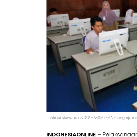
Ilustrasi siswa kelas 12 SMA-SMK-MA mengerjakan 
INDONESIAONLINE
– Pelaksanaa