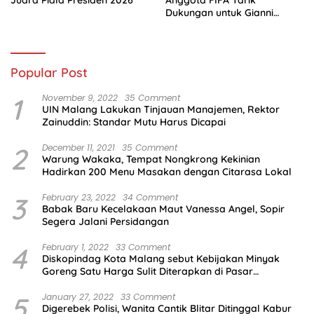
Juara Piala Presiden 2026
Anggota FIFA Tarik
Dukungan untuk Gianni
Infantino
Popular Post
1
November 9, 2022
35 Comment
UIN Malang Lakukan Tinjauan Manajemen, Rektor
Zainuddin: Standar Mutu Harus Dicapai
2
December 11, 2021
35 Comment
Warung Wakaka, Tempat Nongkrong Kekinian
Hadirkan 200 Menu Masakan dengan Citarasa Lokal
3
February 23, 2022
34 Comment
Babak Baru Kecelakaan Maut Vanessa Angel, Sopir
Segera Jalani Persidangan
4
February 1, 2022
33 Comment
Diskopindag Kota Malang sebut Kebijakan Minyak
Goreng Satu Harga Sulit Diterapkan di Pasar
Tradisional
5
January 27, 2022
33 Comment
Digerebek Polisi, Wanita Cantik Blitar Ditinggal Kabur