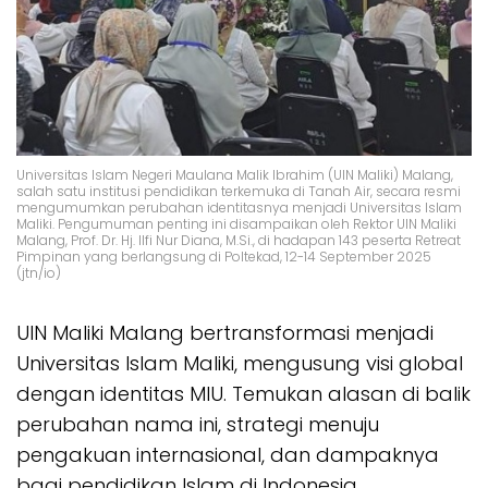
Universitas Islam Negeri Maulana Malik Ibrahim (UIN Maliki) Malang,
salah satu institusi pendidikan terkemuka di Tanah Air, secara resmi
mengumumkan perubahan identitasnya menjadi Universitas Islam
Maliki. Pengumuman penting ini disampaikan oleh Rektor UIN Maliki
Malang, Prof. Dr. Hj. Ilfi Nur Diana, M.Si., di hadapan 143 peserta Retreat
Pimpinan yang berlangsung di Poltekad, 12-14 September 2025
(jtn/io)
UIN Maliki Malang bertransformasi menjadi
Universitas Islam Maliki, mengusung visi global
dengan identitas MIU. Temukan alasan di balik
perubahan nama ini, strategi menuju
pengakuan internasional, dan dampaknya
bagi pendidikan Islam di Indonesia.