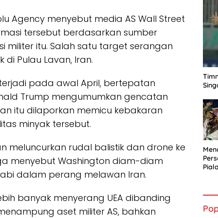
olu Agency menyebut media AS Wall Street
rmasi tersebut berdasarkan sumber
militer itu. Salah satu target serangan
 di Pulau Lavan, Iran.
Timn
erjadi pada awal April, bertepatan
Sing
Donald Trump mengumumkan gencatan
an itu dilaporkan memicu kebakaran
tas minyak tersebut.
meluncurkan rudal balistik dan drone ke
Mena
Per
juga menyebut Washington diam-diam
Pial
abi dalam perang melawan Iran.
 lebih banyak menyerang UEA dibanding
Pop
menampung aset militer AS, bahkan