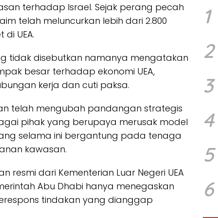
lasan terhadap Israel. Sejak perang pecah
1
laim telah meluncurkan lebih dari 2.800
 di UEA.
2
ng tidak disebutkan namanya mengatakan
mpak besar terhadap ekonomi UEA,
3
ungan kerja dan cuti paksa.
ran telah mengubah pandangan strategis
4
ebagai pihak yang berupaya merusak model
yang selama ini bergantung pada tenaga
5
amanan kawasan.
n resmi dari Kementerian Luar Negeri UEA
6
Pemerintah Abu Dhabi hanya menegaskan
erespons tindakan yang dianggap