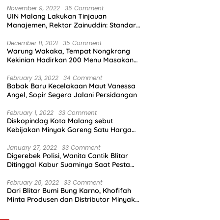
November 9, 2022
35 Comment
UIN Malang Lakukan Tinjauan
Manajemen, Rektor Zainuddin: Standar
Mutu Harus Dicapai
December 11, 2021
35 Comment
Warung Wakaka, Tempat Nongkrong
Kekinian Hadirkan 200 Menu Masakan
dengan Citarasa Lokal
February 23, 2022
34 Comment
Babak Baru Kecelakaan Maut Vanessa
Angel, Sopir Segera Jalani Persidangan
February 1, 2022
33 Comment
Diskopindag Kota Malang sebut
Kebijakan Minyak Goreng Satu Harga
Sulit Diterapkan di Pasar Tradisional
January 27, 2022
33 Comment
Digerebek Polisi, Wanita Cantik Blitar
Ditinggal Kabur Suaminya Saat Pesta
Sabu
February 28, 2022
33 Comment
Dari Blitar Bumi Bung Karno, Khofifah
Minta Produsen dan Distributor Minyak
Tunjukkan Nasionalisme