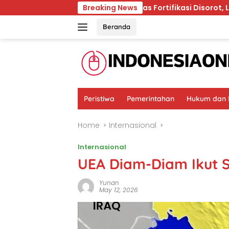
Skip
g Hanya Diam?
Beras Fortifikasi Disorot, Label dan I
Breaking News
to
content
Beranda
Peristiwa
Pemerintahan
Hukum dan K
Home
Internasional
Internasional
UEA Diam-Diam Ikut S
Yunan
May 12, 2026