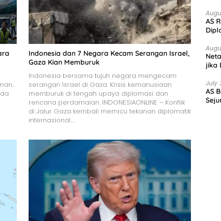
Augu
AS R
Dipl
Augu
ara
Indonesia dan 7 Negara Kecam Serangan Israel,
Net
Gaza Kian Memburuk
jika
Indonesia bersama tujuh negara mengecam
July 
man.
serangan Israel di Gaza. Krisis kemanusiaan
AS B
ida
memburuk di tengah upaya diplomasi dan
Seju
rencana perdamaian. INDONESIAONLINE – Konflik
di Jalur Gaza kembali memicu tekanan diplomatik
internasional….