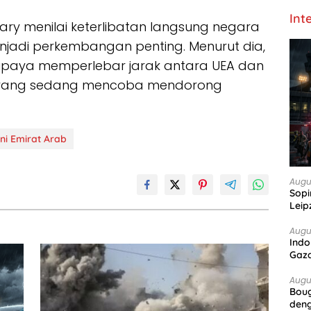
Int
iary menilai keterlibatan langsung negara
jadi perkembangan penting. Menurut dia,
upaya memperlebar jarak antara UEA dan
n yang sedang mencoba mendorong
ni Emirat Arab
Augu
Sopi
Leip
Augu
Indo
Gaz
Augu
Boug
deng