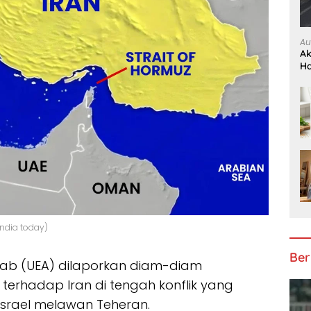
Au
Ak
H
india today)
Ber
Arab (UEA) dilaporkan diam-diam
erhadap Iran di tengah konflik yang
Israel melawan Teheran.