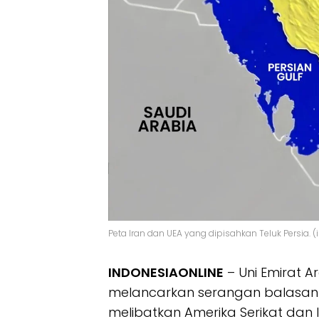
Peta Iran dan UEA yang dipisahkan Teluk Persia. (
INDONESIAONLINE
– Uni Emirat 
melancarkan serangan balasan t
melibatkan Amerika Serikat dan 