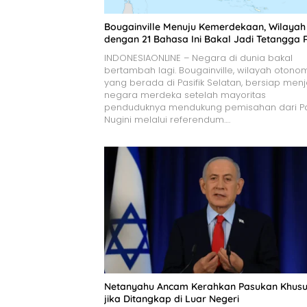
Bougainville Menuju Kemerdekaan, Wilayah
dengan 21 Bahasa Ini Bakal Jadi Tetangga 
INDONESIAONLINE – Negara di dunia bakal
bertambah lagi. Bougainville, wilayah otono
yang berada di Pasifik Selatan, bersiap menj
negara merdeka setelah mayoritas
penduduknya mendukung pemisahan dari P
Nugini melalui referendum….
Netanyahu Ancam Kerahkan Pasukan Khus
jika Ditangkap di Luar Negeri