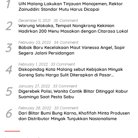
1
UIN Malang Lakukan Tinjauan Manajemen, Rektor
Zainuddin: Standar Mutu Harus Dicapai
2
December 11, 2021
35 Comment
Warung Wakaka, Tempat Nongkrong Kekinian
Hadirkan 200 Menu Masakan dengan Citarasa Lokal
3
February 23, 2022
34 Comment
Babak Baru Kecelakaan Maut Vanessa Angel, Sopir
Segera Jalani Persidangan
4
February 1, 2022
33 Comment
Diskopindag Kota Malang sebut Kebijakan Minyak
Goreng Satu Harga Sulit Diterapkan di Pasar
Tradisional
5
January 27, 2022
33 Comment
Digerebek Polisi, Wanita Cantik Blitar Ditinggal Kabur
Suaminya Saat Pesta Sabu
6
February 28, 2022
33 Comment
Dari Blitar Bumi Bung Karno, Khofifah Minta Produsen
dan Distributor Minyak Tunjukkan Nasionalisme