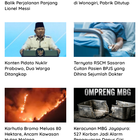
Balik Perjalanan Panjang
di Wonogiri, Pabrik Ditutup
Lionel Messi
Konten Pidato Nuklir
Ternyata RSCM Sasaran
Prabowo, Dua Warga
Cuitan Pasien BPJS yang
Ditangkap
Dihina Sejumlah Dokter
Karhutla Bromo Meluas 80
Keracunan MBG Jayapura:
Hektare, Ancam Kawasan
527 Korban Jadi Alarm
Hutan Malang
Pengawasan Dapur Gizi