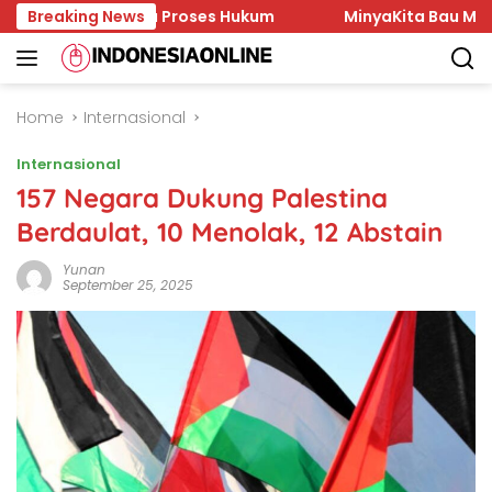
Skip
 Lambannya Proses Hukum
Breaking News
MinyaKita Bau Minyak Tanah
to
content
Home
Internasional
Internasional
157 Negara Dukung Palestina
Berdaulat, 10 Menolak, 12 Abstain
Yunan
September 25, 2025