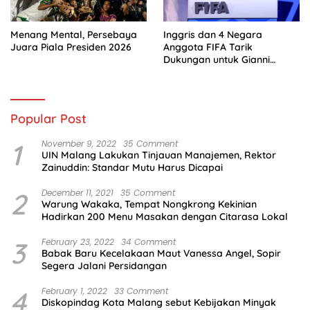
Menang Mental, Persebaya
Inggris dan 4 Negara
Juara Piala Presiden 2026
Anggota FIFA Tarik
Dukungan untuk Gianni
Infantino
Popular Post
1
November 9, 2022
35 Comment
UIN Malang Lakukan Tinjauan Manajemen, Rektor
Zainuddin: Standar Mutu Harus Dicapai
2
December 11, 2021
35 Comment
Warung Wakaka, Tempat Nongkrong Kekinian
Hadirkan 200 Menu Masakan dengan Citarasa Lokal
3
February 23, 2022
34 Comment
Babak Baru Kecelakaan Maut Vanessa Angel, Sopir
Segera Jalani Persidangan
4
February 1, 2022
33 Comment
Diskopindag Kota Malang sebut Kebijakan Minyak