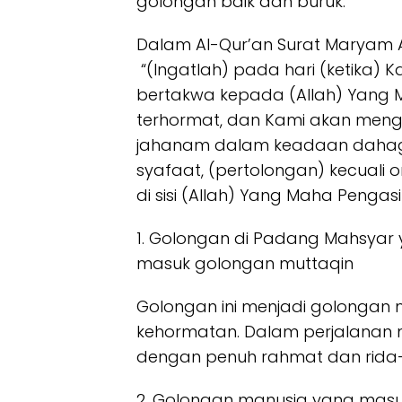
golongan baik dan buruk.
Dalam Al-Qur’an Surat Maryam A
“(Ingatlah) pada hari (ketika
bertakwa kepada (Allah) Yang M
terhormat, dan Kami akan meng
jahanam dalam keadaan dahag
syafaat, (pertolongan) kecuali
di sisi (Allah) Yang Maha Pengasi
1. Golongan di Padang Mahsya
masuk golongan muttaqin
Golongan ini menjadi golongan
kehormatan. Dalam perjalanan 
dengan penuh rahmat dan rida
2. Golongan manusia yang masu