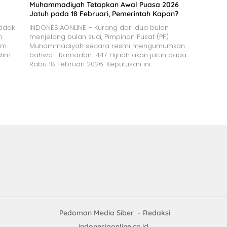
Muhammadiyah Tetapkan Awal Puasa 2026
Jatuh pada 18 Februari, Pemerintah Kapan?
idak
INDONESIAONLINE – Kurang dari dua bulan
n
menjelang bulan suci, Pimpinan Pusat (PP)
am.
Muhammadiyah secara resmi mengumumkan
slim
bahwa 1 Ramadan 1447 Hijriah akan jatuh pada
Rabu 18 Februari 2026. Keputusan ini…
Pedoman Media Siber
Redaksi
indonesiaonline.co.id