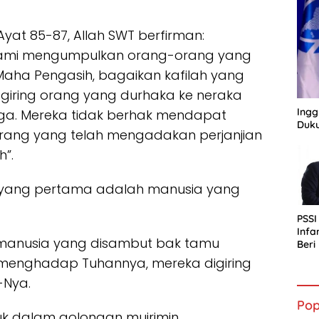
yat 85-87, Allah SWT berfirman:
) Kami mengumpulkan orang-orang yang
aha Pengasih, bagaikan kafilah yang
giring orang yang durhaka ke neraka
Ingg
a. Mereka tidak berhak mendapat
Duku
 orang yang telah mengadakan perjanjian
h”.
r yang pertama adalah manusia yang
PSSI
Infa
 manusia yang disambut bak tamu
Ber
bagi
menghadap Tuhannya, mereka digiring
Indo
-Nya.
Pop
k dalam golongan mujrimin.