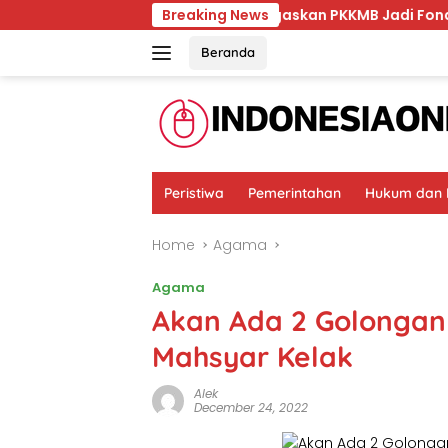
Skip
 BPJS
Unmul Tegaskan PKKMB Jadi Fondasi Pembentu
Breaking News
to
content
Beranda
Peristiwa
Pemerintahan
Hukum dan K
Home
Agama
Agama
Akan Ada 2 Golongan
Mahsyar Kelak
Alek
December 24, 2022