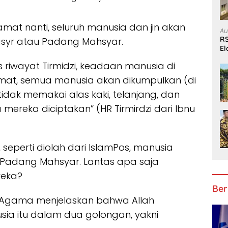
amat nanti, seluruh manusia dan jin akan
Au
RS
Hasyr atau Padang Mahsyar.
El
B
riwayat Tirmidzi, keadaan manusia di
amat, semua manusia akan dikumpulkan (di
dak memakai alas kaki, telanjang, dan
 mereka diciptakan” (HR Tirmirdzi dari Ibnu
, seperti diolah dari IslamPos, manusia
 Padang Mahsyar. Lantas apa saja
reka?
Ber
n Agama menjelaskan bahwa Allah
a itu dalam dua golongan, yakni