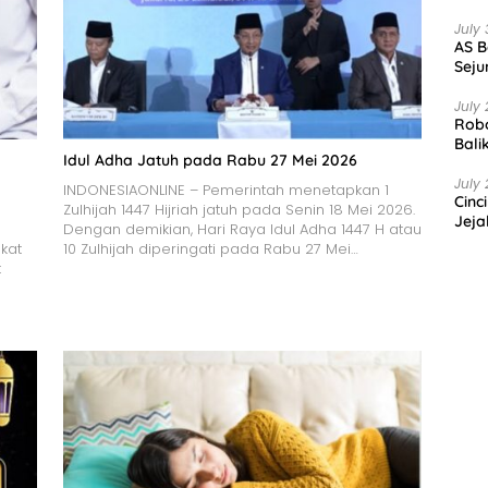
July 
AS B
Seju
July 
Robo
Bali
Idul Adha Jatuh pada Rabu 27 Mei 2026
July 
INDONESIAONLINE – Pemerintah menetapkan 1
Cinc
Zulhijah 1447 Hijriah jatuh pada Senin 18 Mei 2026.
Jeja
Dengan demikian, Hari Raya Idul Adha 1447 H atau
kat
10 Zulhijah diperingati pada Rabu 27 Mei…
t