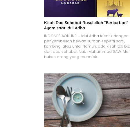
Kisah Dua Sahabat Rasulullah “Berkurban”
Ayam saat Idul Adha
INDONESIAONLINE – Idul Adha identik dengan
penyembelian hewan kurban seperti sapi,
kambing, atau unta. Namun, ada kisah tak bi
dari dua sahabat Nabi Muhammad SAW. Me
bukan orang yang menolak…