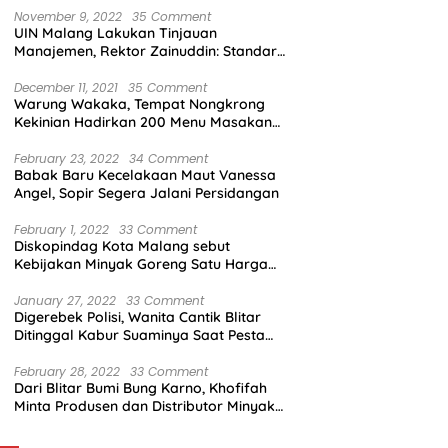
November 9, 2022
35 Comment
UIN Malang Lakukan Tinjauan
Manajemen, Rektor Zainuddin: Standar
Mutu Harus Dicapai
December 11, 2021
35 Comment
Warung Wakaka, Tempat Nongkrong
Kekinian Hadirkan 200 Menu Masakan
dengan Citarasa Lokal
February 23, 2022
34 Comment
Babak Baru Kecelakaan Maut Vanessa
Angel, Sopir Segera Jalani Persidangan
February 1, 2022
33 Comment
Diskopindag Kota Malang sebut
Kebijakan Minyak Goreng Satu Harga
Sulit Diterapkan di Pasar Tradisional
January 27, 2022
33 Comment
Digerebek Polisi, Wanita Cantik Blitar
Ditinggal Kabur Suaminya Saat Pesta
Sabu
February 28, 2022
33 Comment
Dari Blitar Bumi Bung Karno, Khofifah
Minta Produsen dan Distributor Minyak
Tunjukkan Nasionalisme