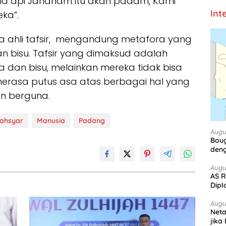
ala api Jahanam itu akan padam, Kami
Int
eka”.
a ahli tafsir, mengandung metafora yang
dan bisu. Tafsir yang dimaksud adalah
ta dan bisu, melainkan mereka tidak bisa
rasa putus asa atas berbagai hal yang
pun berguna.
ahsyar
Manusia
Padang
Augu
Boug
deng
Augu
AS R
Dipl
Augu
Net
jika