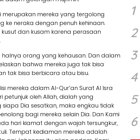
1
i merupakan mereka yang tergolong
ng ke neraka dengan penuh kehinaan.
2
 kusut dan kusam karena perasaan
.
3
rti halnya orang yang kehausan. Dan dalam
ijelaskan bahwa mereka juga tak bisa
an tak bisa berbicara atau bisu.
4
isi mereka dalam Al-Qur’an Surat Al Isra
5
i petunjuk oleh Allah, dialah yang
siapa Dia sesatkan, maka engkau tidak
olong bagi mereka selain Dia. Dan Kami
6
 hari kiamat dengan wajah tersungkur,
tuli. Tempat kediaman mereka adalah