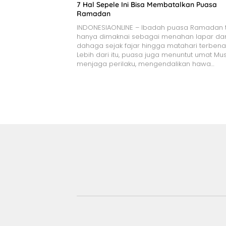
7 Hal Sepele Ini Bisa Membatalkan Puasa
Ramadan
INDONESIAONLINE – Ibadah puasa Ramadan t
hanya dimaknai sebagai menahan lapar da
dahaga sejak fajar hingga matahari terben
Lebih dari itu, puasa juga menuntut umat Mu
menjaga perilaku, mengendalikan hawa…