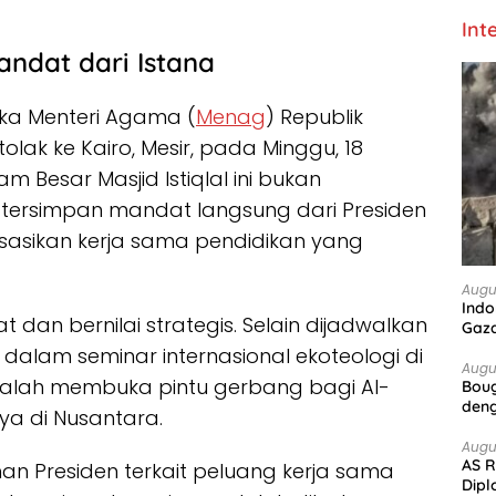
Int
andat dari Istana
ika Menteri Agama (
Menag
) Republik
olak ke Kairo, Mesir, pada Minggu, 18
 Besar Masjid Istiqlal ini bukan
a, tersimpan mandat langsung dari Presiden
sasikan kerja sama pendidikan yang
Augu
Indo
dan bernilai strategis. Selain dijadwalkan
Gaz
dalam seminar internasional ekoteologi di
Augu
dalah membuka pintu gerbang bagi Al-
Boug
deng
a di Nusantara.
Augu
AS R
an Presiden terkait peluang kerja sama
Dipl