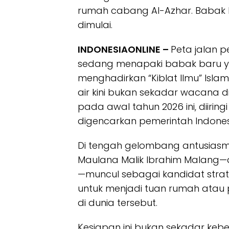
rumah cabang Al-Azhar. Babak 
dimulai.
INDONESIAONLINE –
Peta jalan p
sedang menapaki babak baru ya
menghadirkan “Kiblat Ilmu” Islam
air kini bukan sekadar wacana di
pada awal tahun 2026 ini, diiring
digencarkan pemerintah Indones
Di tengah gelombang antusiasme 
Maulana Malik Ibrahim Malang—a
—muncul sebagai kandidat stra
untuk menjadi tuan rumah atau 
di dunia tersebut.
Kesiapan ini bukan sekadar kebe