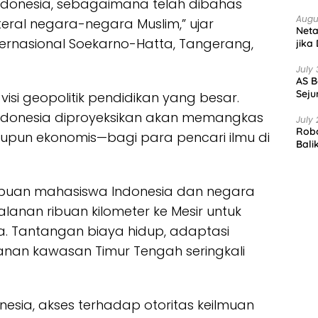
Indonesia, sebagaimana telah dibahas
Augu
eral negara-negara Muslim,” ujar
Net
ernasional Soekarno-Hatta, Tangerang,
jika
July 
AS B
Seju
si geopolitik pendidikan yang besar.
Indonesia diproyeksikan akan memangkas
July 
Robo
upun ekonomis—bagi para pencari ilmu di
Bali
ribuan mahasiswa Indonesia dan negara
anan ribuan kilometer ke Mesir untuk
a. Tantangan biaya hidup, adaptasi
nan kawasan Timur Tengah seringkali
sia, akses terhadap otoritas keilmuan