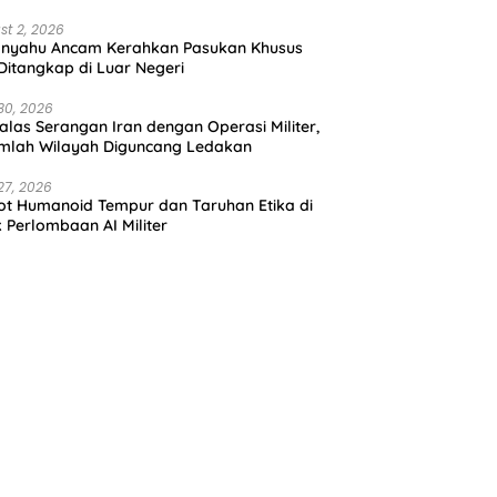
st 2, 2026
anyahu Ancam Kerahkan Pasukan Khusus
 Ditangkap di Luar Negeri
30, 2026
alas Serangan Iran dengan Operasi Militer,
mlah Wilayah Diguncang Ledakan
27, 2026
t Humanoid Tempur dan Taruhan Etika di
k Perlombaan AI Militer