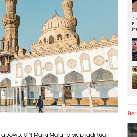
Au
Fi
Me
Ber
bowo. UIN Maliki Malang siap jadi tuan