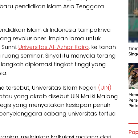
baru pendidikan Islam Asia Tenggara
endidikan Islam di Indonesia tampaknya
ng revolusioner. Impian lama untuk
 Sunni,
Universitas Al-Azhar Kairo
, ke tanah
Timn
Sing
 ruang seminar. Sinyal itu menyala terang
i langkah diplomasi tingkat tinggi yang
ia.
tersebut, Universitas Islam Negeri
(UIN)
Mena
tau yang akrab disebut UIN Maliki Malang
Per
tegis yang menyatakan kesiapan penuh
Pial
penyelenggara cabang universitas tertua
Pop
ranian, melainkan kalkulasi matang dari