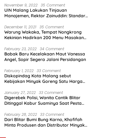
November 9, 2022
35 Comment
UIN Malang Lakukan Tinjauan
Manajemen, Rektor Zainuddin: Standar
Mutu Harus Dicapai
December 11, 2021
35 Comment
Warung Wakaka, Tempat Nongkrong
Kekinian Hadirkan 200 Menu Masakan
dengan Citarasa Lokal
February 23, 2022
34 Comment
Babak Baru Kecelakaan Maut Vanessa
Angel, Sopir Segera Jalani Persidangan
February 1, 2022
33 Comment
Diskopindag Kota Malang sebut
Kebijakan Minyak Goreng Satu Harga
Sulit Diterapkan di Pasar Tradisional
January 27, 2022
33 Comment
Digerebek Polisi, Wanita Cantik Blitar
Ditinggal Kabur Suaminya Saat Pesta
Sabu
February 28, 2022
33 Comment
Dari Blitar Bumi Bung Karno, Khofifah
Minta Produsen dan Distributor Minyak
Tunjukkan Nasionalisme