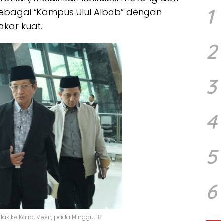
1
l sebagai “Kampus Ulul Albab” dengan
kar kuat.
2
3
4
5
6
k ke Kairo, Mesir, pada Minggu, 18