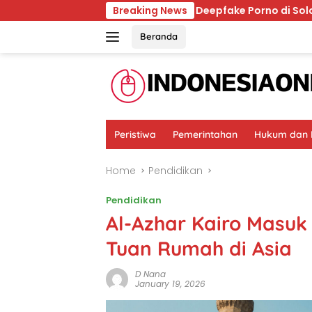
Skip
 Ingatan Dunia
Breaking News
Deepfake Porno di Solo, Trauma Kor
to
content
Beranda
Peristiwa
Pemerintahan
Hukum dan K
Home
Pendidikan
Pendidikan
Al-Azhar Kairo Masuk
Tuan Rumah di Asia
D Nana
January 19, 2026