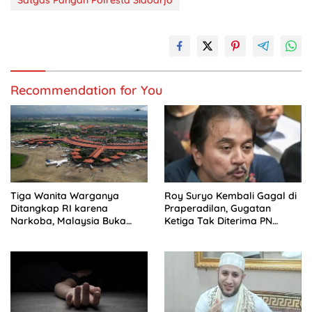
Satgas Pangan Polresta Sidoarjo
Recommendation for You
Tiga Wanita Warganya
Roy Suryo Kembali Gagal di
Ditangkap RI karena
Praperadilan, Gugatan
Narkoba, Malaysia Buka
Ketiga Tak Diterima PN
Suara
Jaksel