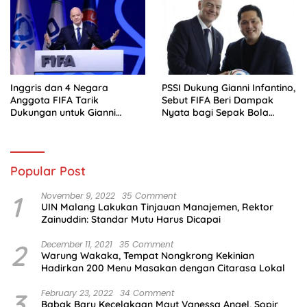
Inggris dan 4 Negara
PSSI Dukung Gianni Infantino,
Anggota FIFA Tarik
Sebut FIFA Beri Dampak
Dukungan untuk Gianni
Nyata bagi Sepak Bola
Infantino
Indonesia
Popular Post
1
November 9, 2022
35 Comment
UIN Malang Lakukan Tinjauan Manajemen, Rektor
Zainuddin: Standar Mutu Harus Dicapai
2
December 11, 2021
35 Comment
Warung Wakaka, Tempat Nongkrong Kekinian
Hadirkan 200 Menu Masakan dengan Citarasa Lokal
3
February 23, 2022
34 Comment
Babak Baru Kecelakaan Maut Vanessa Angel, Sopir