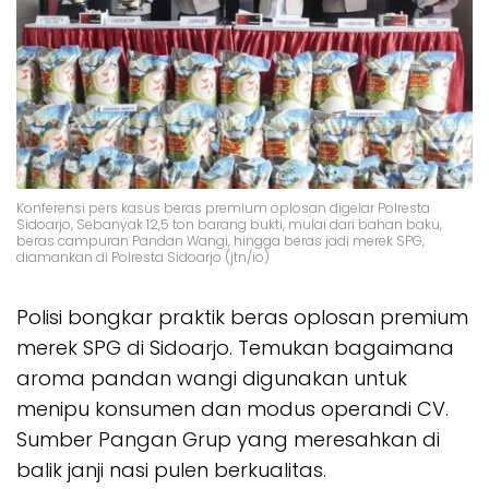
Konferensi pers kasus beras premium oplosan digelar Polresta
Sidoarjo, Sebanyak 12,5 ton barang bukti, mulai dari bahan baku,
beras campuran Pandan Wangi, hingga beras jadi merek SPG,
diamankan di Polresta Sidoarjo (jtn/io)
Polisi bongkar praktik beras oplosan premium
merek SPG di Sidoarjo. Temukan bagaimana
aroma pandan wangi digunakan untuk
menipu konsumen dan modus operandi CV.
Sumber Pangan Grup yang meresahkan di
balik janji nasi pulen berkualitas.