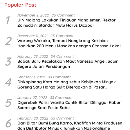
Popular Post
1
November 9, 2022
35 Comment
UIN Malang Lakukan Tinjauan Manajemen, Rektor
Zainuddin: Standar Mutu Harus Dicapai
2
December 11, 2021
35 Comment
Warung Wakaka, Tempat Nongkrong Kekinian
Hadirkan 200 Menu Masakan dengan Citarasa Lokal
3
February 23, 2022
34 Comment
Babak Baru Kecelakaan Maut Vanessa Angel, Sopir
Segera Jalani Persidangan
4
February 1, 2022
33 Comment
Diskopindag Kota Malang sebut Kebijakan Minyak
Goreng Satu Harga Sulit Diterapkan di Pasar
Tradisional
5
January 27, 2022
33 Comment
Digerebek Polisi, Wanita Cantik Blitar Ditinggal Kabur
Suaminya Saat Pesta Sabu
6
February 28, 2022
33 Comment
Dari Blitar Bumi Bung Karno, Khofifah Minta Produsen
dan Distributor Minyak Tunjukkan Nasionalisme