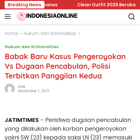
Skip
adi Temuan Bapanas
Breaking News
Clean Outfit 2026 Berubah, Minimal
to
content
Home
Hukum dan Kriminalitas
Hukum dan Kriminalitas
Babak Baru Kasus Pengeroyokan
Vs Dugaan Pencabulan, Polisi
Terbitkan Panggilan Kedua
Alek
December 1, 2021
JATIMTIMES
– Peristiwa dugaan pencabulan
yang dilakukan oleh korban pengeroyokan
yakni SW (23) kepada saksi LN (23) memasuki