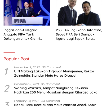
Inggris dan 4 Negara
PSSI Dukung Gianni Infantino,
Anggota FIFA Tarik
Sebut FIFA Beri Dampak
Dukungan untuk Gianni
Nyata bagi Sepak Bola
Infantino
Indonesia
Popular Post
1
November 9, 2022
35 Comment
UIN Malang Lakukan Tinjauan Manajemen, Rektor
Zainuddin: Standar Mutu Harus Dicapai
2
December 11, 2021
35 Comment
Warung Wakaka, Tempat Nongkrong Kekinian
Hadirkan 200 Menu Masakan dengan Citarasa Lokal
3
February 23, 2022
34 Comment
Babak Baru Kecelakaan Maut Vanessa Angel, Sopir