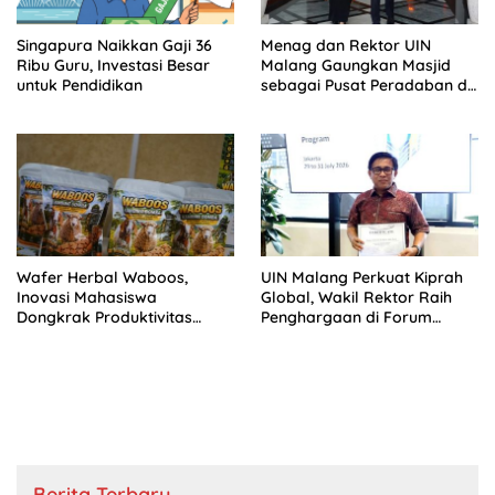
Singapura Naikkan Gaji 36
Menag dan Rektor UIN
Ribu Guru, Investasi Besar
Malang Gaungkan Masjid
untuk Pendidikan
sebagai Pusat Peradaban di
IGIC 2026
Wafer Herbal Waboos,
UIN Malang Perkuat Kiprah
Inovasi Mahasiswa
Global, Wakil Rektor Raih
Dongkrak Produktivitas
Penghargaan di Forum
Ternak
Kepemimpinan Kampus
Internasional
Berita Terbaru