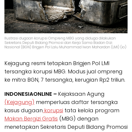
Ilustrasi dugaan korupsi Ompreng MBG yang diduga dilakukan
Sekretaris Deputi Bidang Promosi dan Kerja Sama Badan Gizi
Nasional (BGN) Brigjen Pol Lalu Muhammad Iwan Mahardan (LMI) (io)
Kejagung resmi tetapkan Brigjen Pol LMI
tersangka korupsi MBG. Modus jual ompreng
ke mitra BGN, 7 tersangka, kerugian Rp2 triliun.
INDONESIAONLINE –
Kejaksaan Agung
(Kejagung)
memperluas daftar tersangka
kasus dugaan
korupsi
tata kelola program
Makan Bergizi Gratis
(MBG) dengan
menetapkan Sekretaris Deputi Bidang Promosi