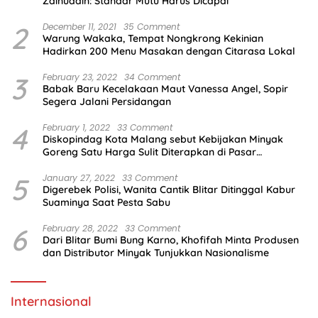
Zainuddin: Standar Mutu Harus Dicapai
2
December 11, 2021
35 Comment
Warung Wakaka, Tempat Nongkrong Kekinian
Hadirkan 200 Menu Masakan dengan Citarasa Lokal
3
February 23, 2022
34 Comment
Babak Baru Kecelakaan Maut Vanessa Angel, Sopir
Segera Jalani Persidangan
4
February 1, 2022
33 Comment
Diskopindag Kota Malang sebut Kebijakan Minyak
Goreng Satu Harga Sulit Diterapkan di Pasar
Tradisional
5
January 27, 2022
33 Comment
Digerebek Polisi, Wanita Cantik Blitar Ditinggal Kabur
Suaminya Saat Pesta Sabu
6
February 28, 2022
33 Comment
Dari Blitar Bumi Bung Karno, Khofifah Minta Produsen
dan Distributor Minyak Tunjukkan Nasionalisme
Internasional