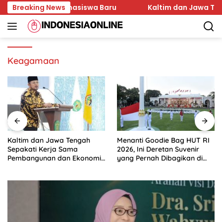
Skip
 Karakter Mahasiswa Baru
Breaking News
Kaltim dan Jawa Tengah 
to
content
Keagamaan
Kaltim dan Jawa Tengah
Menanti Goodie Bag HUT RI
Sepakati Kerja Sama
2026, Ini Deretan Suvenir
Pembangunan dan Ekonomi
yang Pernah Dibagikan di
Daerah
Istana