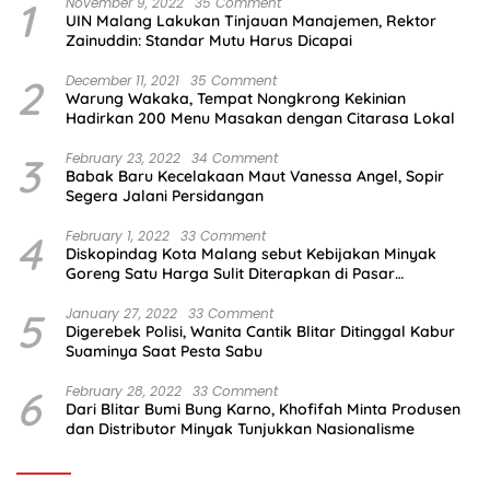
1
November 9, 2022
35 Comment
UIN Malang Lakukan Tinjauan Manajemen, Rektor
Zainuddin: Standar Mutu Harus Dicapai
2
December 11, 2021
35 Comment
Warung Wakaka, Tempat Nongkrong Kekinian
Hadirkan 200 Menu Masakan dengan Citarasa Lokal
3
February 23, 2022
34 Comment
Babak Baru Kecelakaan Maut Vanessa Angel, Sopir
Segera Jalani Persidangan
4
February 1, 2022
33 Comment
Diskopindag Kota Malang sebut Kebijakan Minyak
Goreng Satu Harga Sulit Diterapkan di Pasar
Tradisional
5
January 27, 2022
33 Comment
Digerebek Polisi, Wanita Cantik Blitar Ditinggal Kabur
Suaminya Saat Pesta Sabu
6
February 28, 2022
33 Comment
Dari Blitar Bumi Bung Karno, Khofifah Minta Produsen
dan Distributor Minyak Tunjukkan Nasionalisme