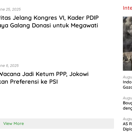
Int
ne 25, 2025
ritas Jelang Kongres VI, Kader PDIP
aya Galang Donasi untuk Megawati
ne 6, 2025
Wacana Jadi Ketum PPP, Jokowi
Augu
an Preferensi ke PSI
Indo
Gaz
Augu
Boug
deng
Augu
View More
AS R
Dipl