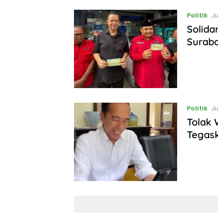
Politik
Ju
Solida
Surab
Politik
Ju
Tolak 
Tegask