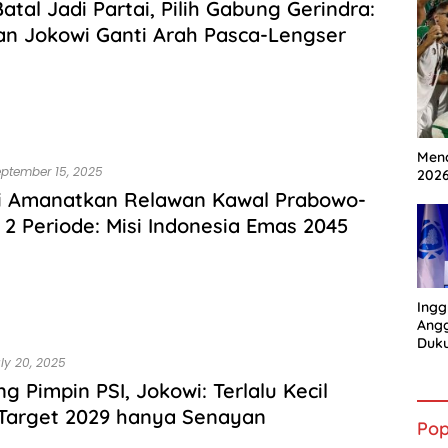
Batal Jadi Partai, Pilih Gabung Gerindra:
n Jokowi Ganti Arah Pasca-Lengser
Mena
ptember 15, 2025
202
i Amanatkan Relawan Kawal Prabowo-
 2 Periode: Misi Indonesia Emas 2045
Ingg
Angg
Duk
Gian
ly 20, 2025
g Pimpin PSI, Jokowi: Terlalu Kecil
Target 2029 hanya Senayan
Pop