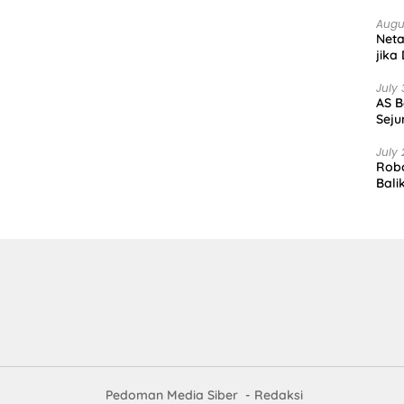
Augu
Net
jika
July 
AS B
Seju
July 
Robo
Bali
Pedoman Media Siber
Redaksi