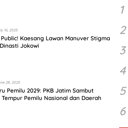
1
2
ly 16, 2025
 Public! Kaesang Lawan Manuver Stigma
 Dinasti Jokowi
3
4
ne 28, 2025
5
ru Pemilu 2029: PKB Jatim Sambut
 Tempur Pemilu Nasional dan Daerah
6