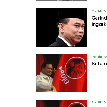
Politik
N
Gerind
Ingatk
Politik
N
Ketum 
Politik
N