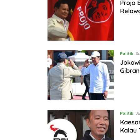
Projo 
Relawa
Politik
Se
Jokow
Gibran
Politik
Ju
Kaesan
Kalau 