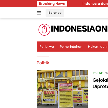
Skip
Ancam Kawasan Hutan Malang
Breaking News
Indonesia dan 7 Negara
to
content
Beranda
Peristiwa
Pemerintahan
Hukum dan K
Politik
Politik
D
Gejola
Diprot