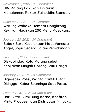
November 9, 2022
35 Comment
UIN Malang Lakukan Tinjauan
Manajemen, Rektor Zainuddin: Standar
Mutu Harus Dicapai
December 11, 2021
35 Comment
Warung Wakaka, Tempat Nongkrong
Kekinian Hadirkan 200 Menu Masakan
dengan Citarasa Lokal
February 23, 2022
34 Comment
Babak Baru Kecelakaan Maut Vanessa
Angel, Sopir Segera Jalani Persidangan
February 1, 2022
33 Comment
Diskopindag Kota Malang sebut
Kebijakan Minyak Goreng Satu Harga
Sulit Diterapkan di Pasar Tradisional
January 27, 2022
33 Comment
Digerebek Polisi, Wanita Cantik Blitar
Ditinggal Kabur Suaminya Saat Pesta
Sabu
February 28, 2022
33 Comment
Dari Blitar Bumi Bung Karno, Khofifah
Minta Produsen dan Distributor Minyak
Tunjukkan Nasionalisme