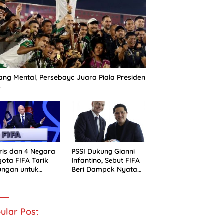
ng Mental, Persebaya Juara Piala Presiden
6
ris dan 4 Negara
PSSI Dukung Gianni
ota FIFA Tarik
Infantino, Sebut FIFA
ungan untuk
Beri Dampak Nyata
ni Infantino
bagi Sepak Bola
Indonesia
ular Post