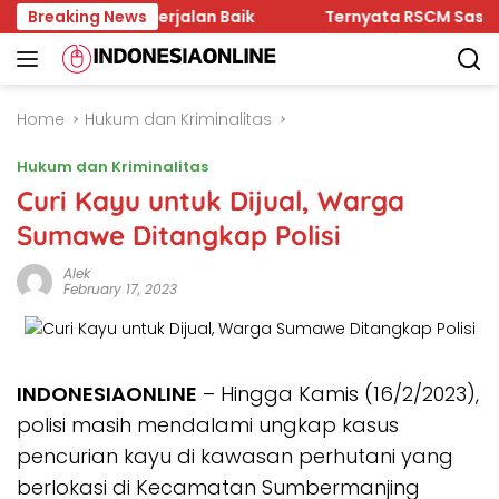
Skip
 Kaltim Berjalan Baik
Breaking News
Ternyata RSCM Sasaran Cuitan
to
content
Home
Hukum dan Kriminalitas
Hukum dan Kriminalitas
Curi Kayu untuk Dijual, Warga
Sumawe Ditangkap Polisi
Alek
February 17, 2023
INDONESIAONLINE
– Hingga Kamis (16/2/2023),
polisi masih mendalami ungkap kasus
pencurian kayu di kawasan perhutani yang
berlokasi di Kecamatan Sumbermanjing