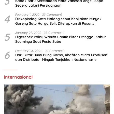
3
Babak Baru Kecelakaan Maut Vanessa Angel, Sopir
Segera Jalani Persidangan
4
February 1, 2022
33 Comment
Diskopindag Kota Malang sebut Kebijakan Minyak
Goreng Satu Harga Sulit Diterapkan di Pasar
Tradisional
5
January 27, 2022
33 Comment
Digerebek Polisi, Wanita Cantik Blitar Ditinggal Kabur
Suaminya Saat Pesta Sabu
6
February 28, 2022
33 Comment
Dari Blitar Bumi Bung Karno, Khofifah Minta Produsen
dan Distributor Minyak Tunjukkan Nasionalisme
Internasional