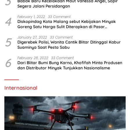
3
Babak Baru Kecelakaan Maut Vanessa Angel, Sopir
Segera Jalani Persidangan
4
February 1, 2022
33 Comment
Diskopindag Kota Malang sebut Kebijakan Minyak
Goreng Satu Harga Sulit Diterapkan di Pasar
Tradisional
5
January 27, 2022
33 Comment
Digerebek Polisi, Wanita Cantik Blitar Ditinggal Kabur
Suaminya Saat Pesta Sabu
6
February 28, 2022
33 Comment
Dari Blitar Bumi Bung Karno, Khofifah Minta Produsen
dan Distributor Minyak Tunjukkan Nasionalisme
Internasional