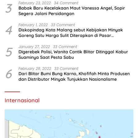
3
February 23, 2022
34 Comment
Babak Baru Kecelakaan Maut Vanessa Angel, Sopir
Segera Jalani Persidangan
4
February 1, 2022
33 Comment
Diskopindag Kota Malang sebut Kebijakan Minyak
Goreng Satu Harga Sulit Diterapkan di Pasar
Tradisional
5
January 27, 2022
33 Comment
Digerebek Polisi, Wanita Cantik Blitar Ditinggal Kabur
Suaminya Saat Pesta Sabu
6
February 28, 2022
33 Comment
Dari Blitar Bumi Bung Karno, Khofifah Minta Produsen
dan Distributor Minyak Tunjukkan Nasionalisme
Internasional