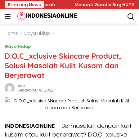
Skip
Ekonomi Daerah
Breaking News
Menanti Goodie Bag HUT RI 2026, Ini 
to
content
Home
Gaya Hidup
Gaya Hidup
D.O.C_xclusive Skincare Product,
Solusi Masalah Kulit Kusam dan
Berjerawat
Alek
September 18, 2022
INDONESIAONLINE
– Bermasalah dengan kulit
kusam atau kulit berjerawat? D.O.C_xclusive