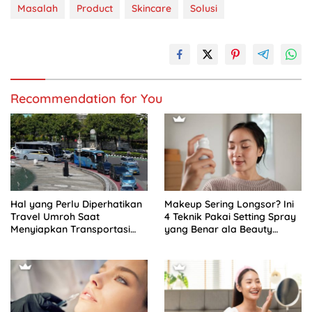
Masalah
Product
Skincare
Solusi
Recommendation for You
Hal yang Perlu Diperhatikan
Makeup Sering Longsor? Ini
Travel Umroh Saat
4 Teknik Pakai Setting Spray
Menyiapkan Transportasi
yang Benar ala Beauty
Jamaah
Content Creator