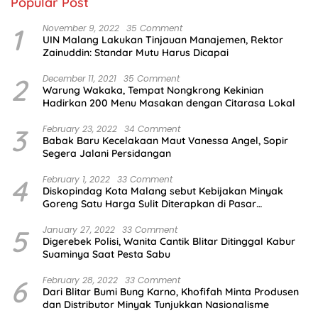
Popular Post
1
November 9, 2022
35 Comment
UIN Malang Lakukan Tinjauan Manajemen, Rektor
Zainuddin: Standar Mutu Harus Dicapai
2
December 11, 2021
35 Comment
Warung Wakaka, Tempat Nongkrong Kekinian
Hadirkan 200 Menu Masakan dengan Citarasa Lokal
3
February 23, 2022
34 Comment
Babak Baru Kecelakaan Maut Vanessa Angel, Sopir
Segera Jalani Persidangan
4
February 1, 2022
33 Comment
Diskopindag Kota Malang sebut Kebijakan Minyak
Goreng Satu Harga Sulit Diterapkan di Pasar
Tradisional
5
January 27, 2022
33 Comment
Digerebek Polisi, Wanita Cantik Blitar Ditinggal Kabur
Suaminya Saat Pesta Sabu
6
February 28, 2022
33 Comment
Dari Blitar Bumi Bung Karno, Khofifah Minta Produsen
dan Distributor Minyak Tunjukkan Nasionalisme