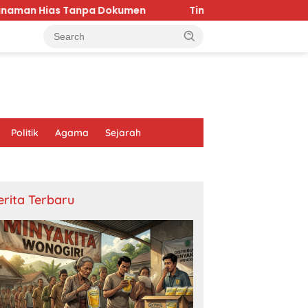
 Tanpa Dokumen
Timnas Indonesia Tersingkir dari Pia
Politik
Agama
Sejarah
erita Terbaru