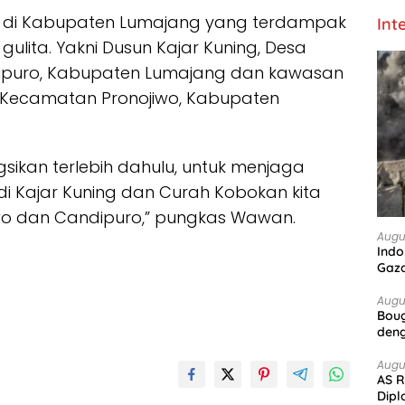
un di Kabupaten Lumajang yang terdampak
Int
lita. Yakni Dusun Kajar Kuning, Desa
puro, Kabupaten Lumajang dan kawasan
 Kecamatan Pronojiwo, Kabupaten
sikan terlebih dahulu, untuk menjaga
i Kajar Kuning dan Curah Kobokan kita
jiwo dan Candipuro,” pungkas Wawan.
Augu
Indo
Gaz
Augu
Boug
deng
Augu
AS R
Dipl