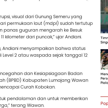
rupsi, visual dari Gunung Semeru yang
 dari permukaan laut (mdpl) sudah tertutup
wan panas guguran mengarah ke Besuk
1 kilometer dari puncak,” ujar Andiani.
Timn
Sing
, Andiani menyampaikan bahwa status
Level 2 atau waspada sejak tanggal 12
Pencegahan dan Kesiapsiagaan Badan
Mena
Per
ah (BPBD) Kabupaten Lumajang Wawan
Pial
mencapai Curah Kobokan.
untuk pendalaman dan untuk memberikan
Pop
ga,” terang Wawan.