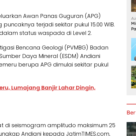
luarkan Awan Panas Guguran (APG)
Au
Mi
 puncaknya terjadi sekitar pukul 15.00 WIB.
Pa
dalam status waspada di Level 2.
itigasi Bencana Geologi (PVMBG) Badan
 Sumber Daya Mineral (ESDM) Andiani
meru berupa APG dimulai sekitar pukul
ru, Lumajang Banjir Lahar Dingin,
Ber
tat di seismogram amplitudo maksimum 25
ungkap Andiani kepada JatimTIMES.com,