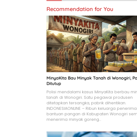
Recommendation for You
MinyaKita Bau Minyak Tanah di Wonogiri, Pa
Ditutup
Polisi mendalami kasus MinyaKita berbau mi
tanah di Wonogiri. Satu pegawai produsen
ditetapkan tersangka, pabrik dihentikan.
INDONESIAONLINE – Ribun keluarga penerima
bantuan pangan di Kabupaten Wonogiri se
menerima minyak goreng…