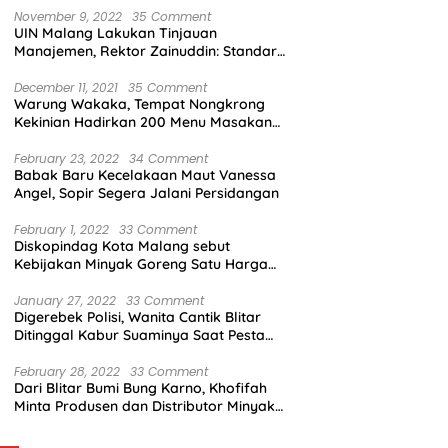
November 9, 2022
35 Comment
UIN Malang Lakukan Tinjauan
Manajemen, Rektor Zainuddin: Standar
Mutu Harus Dicapai
December 11, 2021
35 Comment
Warung Wakaka, Tempat Nongkrong
Kekinian Hadirkan 200 Menu Masakan
dengan Citarasa Lokal
February 23, 2022
34 Comment
Babak Baru Kecelakaan Maut Vanessa
Angel, Sopir Segera Jalani Persidangan
February 1, 2022
33 Comment
Diskopindag Kota Malang sebut
Kebijakan Minyak Goreng Satu Harga
Sulit Diterapkan di Pasar Tradisional
January 27, 2022
33 Comment
Digerebek Polisi, Wanita Cantik Blitar
Ditinggal Kabur Suaminya Saat Pesta
Sabu
February 28, 2022
33 Comment
Dari Blitar Bumi Bung Karno, Khofifah
Minta Produsen dan Distributor Minyak
Tunjukkan Nasionalisme