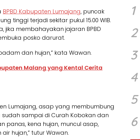
1
a
BPBD Kabupaten Lumajang
, puncak
tinggi terjadi sekitar pukul 15.00 WIB.
2
a, jika membahayakan jajaran BPBD
embuka posko darurat.
3
u padam dan hujan,” kata Wawan.
bupaten Malang yang Kental Cerita
4
5
ten Lumajang, asap yang membumbung
ng sudah sampai di Curah Kobokan dan
6
an panas, kena hujan, muncul asap,
ir hujan,” tutur Wawan.