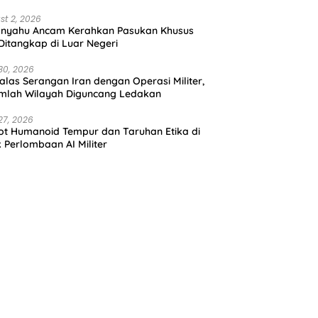
st 2, 2026
anyahu Ancam Kerahkan Pasukan Khusus
 Ditangkap di Luar Negeri
30, 2026
alas Serangan Iran dengan Operasi Militer,
mlah Wilayah Diguncang Ledakan
27, 2026
t Humanoid Tempur dan Taruhan Etika di
k Perlombaan AI Militer