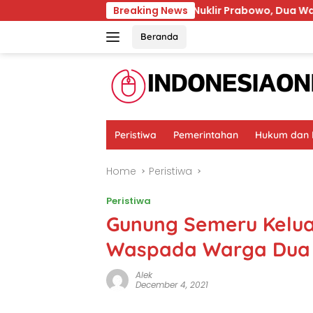
Skip
p
Konten Pidato Nuklir Prabowo, Dua Warga Ditangk
Breaking News
to
content
Beranda
Peristiwa
Pemerintahan
Hukum dan K
Home
Peristiwa
Peristiwa
Gunung Semeru Kelua
Waspada Warga Dua 
Alek
December 4, 2021