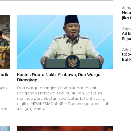
Augu
Net
jika
July 
AS B
Seju
July 
Robo
Bali
brik
Konten Pidato Nuklir Prabowo, Dua Warga
Ditangkap
nyak
Dua warga ditangkap Polda Jabar terkait
unggahan Prabowo soal nuklir Iran. Kasus ini
memicu perdebatan soal batas kritik di ruang
digital. INDONESIAONLINE – Dua warga berinisial
mpat
AYP (49) dan AF…