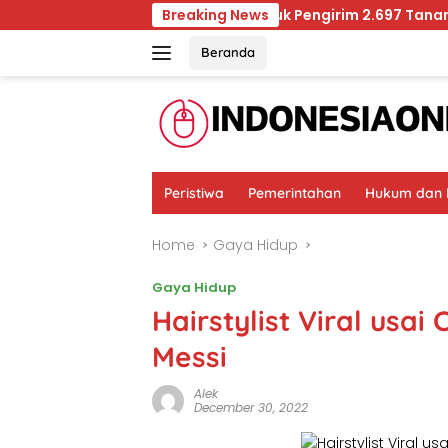
Skip
Vonis 5 Bulan untuk Pengirim 2.697 Tanaman Hias 
Breaking News
to
content
Beranda
Peristiwa
Pemerintahan
Hukum dan K
Home
Gaya Hidup
Gaya Hidup
Hairstylist Viral usa
Messi
Alek
December 30, 2022