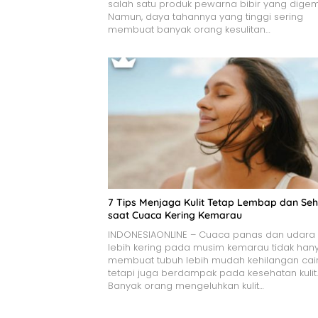
salah satu produk pewarna bibir yang digem
Namun, daya tahannya yang tinggi sering
membuat banyak orang kesulitan…
7 Tips Menjaga Kulit Tetap Lembap dan Seh
saat Cuaca Kering Kemarau
INDONESIAONLINE – Cuaca panas dan udara
lebih kering pada musim kemarau tidak han
membuat tubuh lebih mudah kehilangan cair
tetapi juga berdampak pada kesehatan kulit.
Banyak orang mengeluhkan kulit…