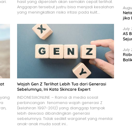
ari.
hasil yang diperoleh akan semakin cepat terlihat.
Anggapan tersebut justru bisa menjadi kesalahan
Augu
yang meningkatkan risiko iritasi pada kulit….
Net
jika
July 
AS B
Seju
July 
Robo
Bali
at
Wajah Gen Z Terlihat Lebih Tua dari Generasi
Sebelumnya, Ini Kata Skincare Expert
 yang
INDONESIAONLINE – Ramai di media sosial
ya
perbincangan fenomena wajah generasi Z
an,
(kelahiran 1997-2012) yang dianggap tampak
lebih dewasa dibandingkan generasi
sebelumnya. Tidak sedikit warganet yang menilai
anak-anak muda saat ini…