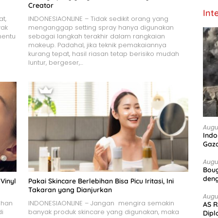
Creator
i
Int
t,
INDONESIAONLINE – Tidak sedikit orang yang
yak
menganggap setting spray hanya digunakan
nentu
sebagai langkah terakhir dalam rangkaian
makeup. Padahal, jika teknik pemakaiannya
kurang tepat, hasil riasan tetap berisiko mudah
luntur, bergeser,…
Augu
Indo
Gaz
Augu
Boug
deng
Vinyl
Pakai Skincare Berlebihan Bisa Picu Iritasi, Ini
Takaran yang Dianjurkan
Augu
ahan
INDONESIAONLINE – Jangan mengira semakin
AS R
di
banyak produk skincare yang digunakan, maka
Dipl