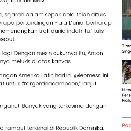
wajah Lionel Messi.
i, sejarah dalam sepak bola telah ditulis
rapa pertandingan Piala Dunia, berharap
menangkan trofi dunia indah itu,” tulis
sebut.
Timn
Sing
 lagi. Dengan mesin cukurnya itu, Anton
nya melukis di atas kanvas.
an Amerika Latin hari ini. @leomessi ini
 untuk #argentinacampeon,” lanjut
Mena
Per
Pial
 warganet. Banyak yang terkesima dengan
Pop
rambut terkenal di Republik Dominika.