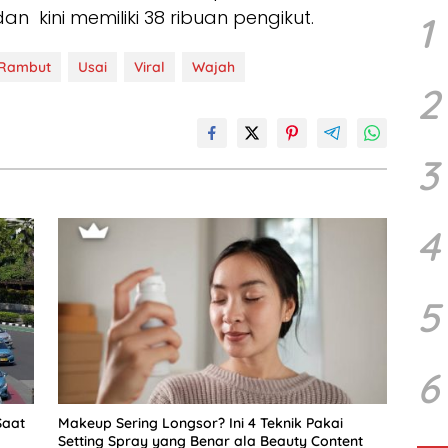
 kini memiliki 38 ribuan pengikut.
1
Rambut
Usai
Viral
Wajah
2
3
4
5
6
Saat
Makeup Sering Longsor? Ini 4 Teknik Pakai
Setting Spray yang Benar ala Beauty Content