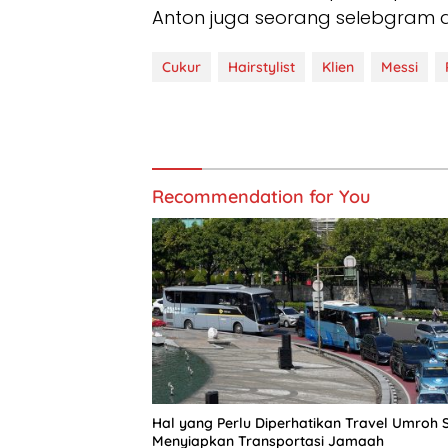
Anton juga seorang selebgram dan
Cukur
Hairstylist
Klien
Messi
Recommendation for You
Hal yang Perlu Diperhatikan Travel Umroh 
Menyiapkan Transportasi Jamaah