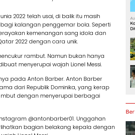
unia 2022 telah usai, di balik itu masih
Au
Ko
 bagi kalangan penggemar bola. Seperti
Di
g merayakan kemenangan sang idola dan
Qatar 2022 dengan cara unik.
h mencukur rambut. Namun bukan hanya
ibuat menyerupai wajah Lionel Messi.
nya pada Anton Barber. Anton Barber
ma dari Republik Dominika, yang kerap
ambut dengan menyerupai berbagai
Ber
n Instagram @antonbarber01. Unggahan
rlihatkan bagian belakang kepala dengan