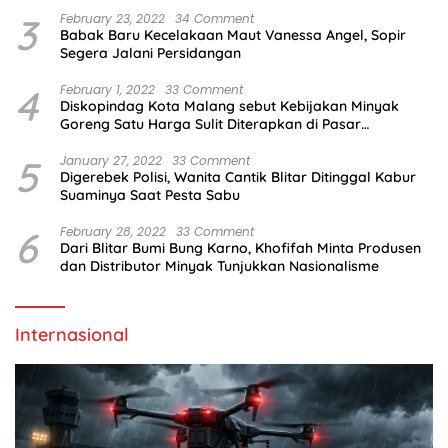
3
February 23, 2022
34 Comment
Babak Baru Kecelakaan Maut Vanessa Angel, Sopir
Segera Jalani Persidangan
4
February 1, 2022
33 Comment
Diskopindag Kota Malang sebut Kebijakan Minyak
Goreng Satu Harga Sulit Diterapkan di Pasar
Tradisional
5
January 27, 2022
33 Comment
Digerebek Polisi, Wanita Cantik Blitar Ditinggal Kabur
Suaminya Saat Pesta Sabu
6
February 28, 2022
33 Comment
Dari Blitar Bumi Bung Karno, Khofifah Minta Produsen
dan Distributor Minyak Tunjukkan Nasionalisme
Internasional