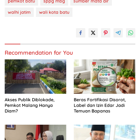
pemkot batu
sppg mbg
sumber mata air
walhi jatim
wali kota batu
Recommendation for You
Akses Publik Diblokade,
Beras Fortifikasi Disorot,
Pemkot Malang Hanya
Label dan Izin Edar Jadi
Diam?
Temuan Bapanas