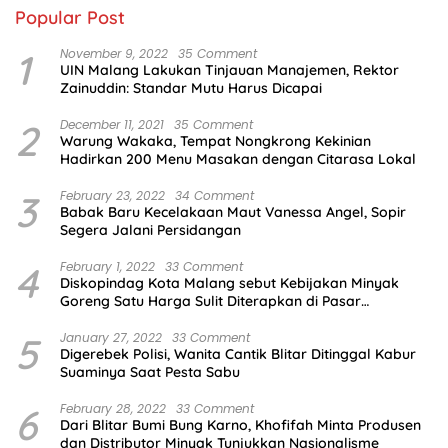
Popular Post
1
November 9, 2022
35 Comment
UIN Malang Lakukan Tinjauan Manajemen, Rektor
Zainuddin: Standar Mutu Harus Dicapai
2
December 11, 2021
35 Comment
Warung Wakaka, Tempat Nongkrong Kekinian
Hadirkan 200 Menu Masakan dengan Citarasa Lokal
3
February 23, 2022
34 Comment
Babak Baru Kecelakaan Maut Vanessa Angel, Sopir
Segera Jalani Persidangan
4
February 1, 2022
33 Comment
Diskopindag Kota Malang sebut Kebijakan Minyak
Goreng Satu Harga Sulit Diterapkan di Pasar
Tradisional
5
January 27, 2022
33 Comment
Digerebek Polisi, Wanita Cantik Blitar Ditinggal Kabur
Suaminya Saat Pesta Sabu
6
February 28, 2022
33 Comment
Dari Blitar Bumi Bung Karno, Khofifah Minta Produsen
dan Distributor Minyak Tunjukkan Nasionalisme