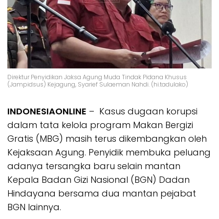
Direktur Penyidikan Jaksa Agung Muda Tindak Pidana Khusus
(Jampidsus) Kejagung, Syarief Sulaeman Nahdi. (hi.tadulako)
INDONESIAONLINE
– Kasus dugaan korupsi
dalam tata kelola program Makan Bergizi
Gratis (MBG) masih terus dikembangkan oleh
Kejaksaan Agung. Penyidik membuka peluang
adanya tersangka baru selain mantan
Kepala Badan Gizi Nasional (BGN) Dadan
Hindayana bersama dua mantan pejabat
BGN lainnya.