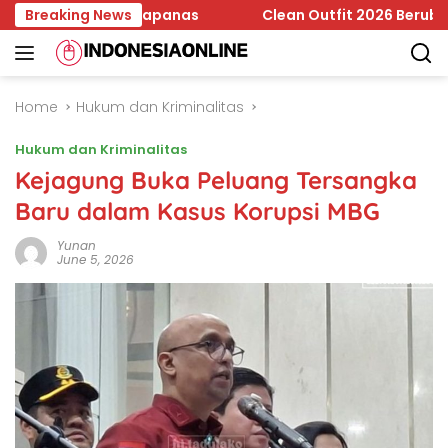
Skip
Jadi Temuan Bapanas
Breaking News
Clean Outfit 2026 Berubah, Minima
to
content
Home
Hukum dan Kriminalitas
Hukum dan Kriminalitas
Kejagung Buka Peluang Tersangka
Baru dalam Kasus Korupsi MBG
Yunan
June 5, 2026