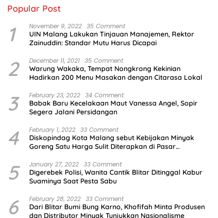
Popular Post
1
November 9, 2022
35 Comment
UIN Malang Lakukan Tinjauan Manajemen, Rektor
Zainuddin: Standar Mutu Harus Dicapai
2
December 11, 2021
35 Comment
Warung Wakaka, Tempat Nongkrong Kekinian
Hadirkan 200 Menu Masakan dengan Citarasa Lokal
3
February 23, 2022
34 Comment
Babak Baru Kecelakaan Maut Vanessa Angel, Sopir
Segera Jalani Persidangan
4
February 1, 2022
33 Comment
Diskopindag Kota Malang sebut Kebijakan Minyak
Goreng Satu Harga Sulit Diterapkan di Pasar
Tradisional
5
January 27, 2022
33 Comment
Digerebek Polisi, Wanita Cantik Blitar Ditinggal Kabur
Suaminya Saat Pesta Sabu
6
February 28, 2022
33 Comment
Dari Blitar Bumi Bung Karno, Khofifah Minta Produsen
dan Distributor Minyak Tunjukkan Nasionalisme