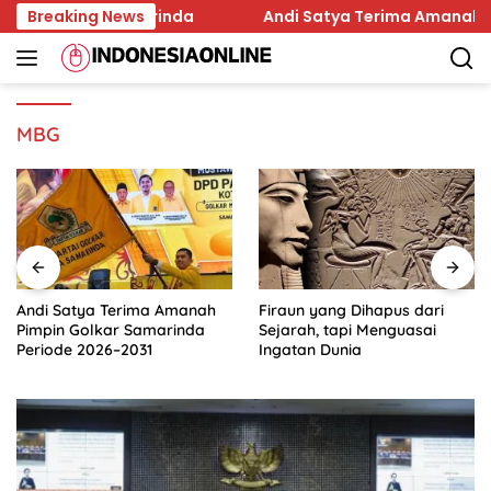
Skip
ilkada Samarinda
Breaking News
Andi Satya Terima Amanah Pimpin 
to
content
MBG
Andi Satya Terima Amanah
Firaun yang Dihapus dari
Pimpin Golkar Samarinda
Sejarah, tapi Menguasai
Periode 2026–2031
Ingatan Dunia