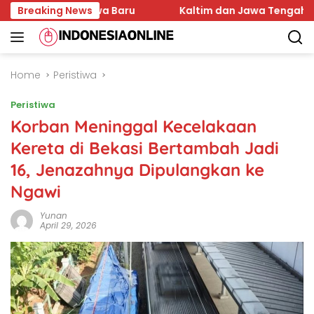
Skip
r Mahasiswa Baru
Breaking News
Kaltim dan Jawa Tengah Sepakat
to
content
Home
Peristiwa
Peristiwa
Korban Meninggal Kecelakaan
Kereta di Bekasi Bertambah Jadi
16, Jenazahnya Dipulangkan ke
Ngawi
Yunan
April 29, 2026