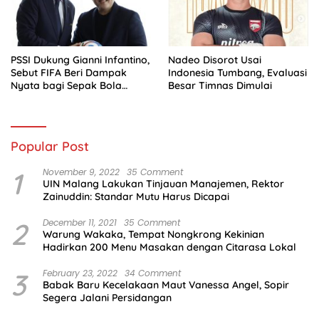
PSSI Dukung Gianni Infantino,
Nadeo Disorot Usai
Sebut FIFA Beri Dampak
Indonesia Tumbang, Evaluasi
Nyata bagi Sepak Bola
Besar Timnas Dimulai
Indonesia
Popular Post
1
November 9, 2022
35 Comment
UIN Malang Lakukan Tinjauan Manajemen, Rektor
Zainuddin: Standar Mutu Harus Dicapai
2
December 11, 2021
35 Comment
Warung Wakaka, Tempat Nongkrong Kekinian
Hadirkan 200 Menu Masakan dengan Citarasa Lokal
3
February 23, 2022
34 Comment
Babak Baru Kecelakaan Maut Vanessa Angel, Sopir
Segera Jalani Persidangan