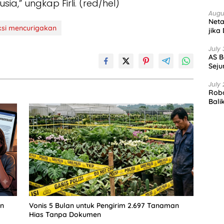
ia,” ungkap Firli. (red/hel)
Augu
Net
ksi mencurigakan
jika
July 
AS B
Seju
July 
Robo
Bali
an
Vonis 5 Bulan untuk Pengirim 2.697 Tanaman
Hias Tanpa Dokumen