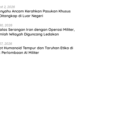
st 2, 2026
anyahu Ancam Kerahkan Pasukan Khusus
 Ditangkap di Luar Negeri
30, 2026
alas Serangan Iran dengan Operasi Militer,
mlah Wilayah Diguncang Ledakan
27, 2026
t Humanoid Tempur dan Taruhan Etika di
k Perlombaan AI Militer