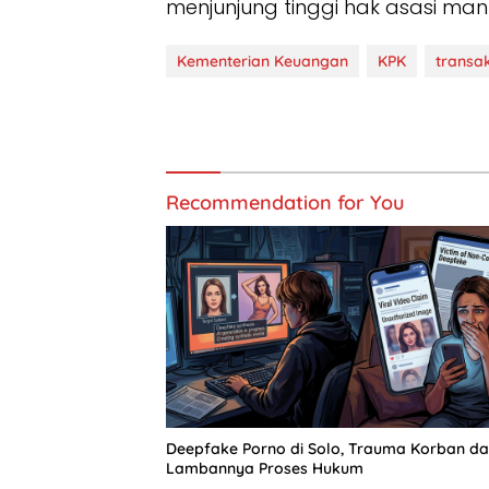
menjunjung tinggi hak asasi manus
Kementerian Keuangan
KPK
transa
Recommendation for You
Deepfake Porno di Solo, Trauma Korban d
Lambannya Proses Hukum