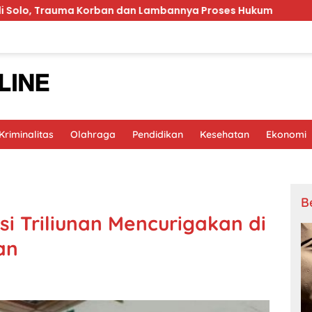
a Korban dan Lambannya Proses Hukum
MinyaKita Bau
riminalitas
Olahraga
Pendidikan
Kesehatan
Ekonomi
B
i Triliunan Mencurigakan di
an