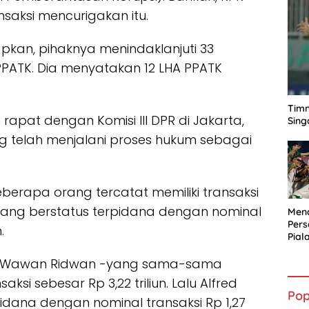
nsaksi mencurigakan itu.
apkan, pihaknya menindaklanjuti 33
i PPATK. Dia menyatakan 12 LHA PPATK
Timn
 rapat dengan Komisi III DPR di Jakarta,
Sing
ang telah menjalani proses hukum sebagai
eberapa orang tercatat memiliki transaksi
 yang berstatus terpidana dengan nominal
Mena
Per
.
Pial
n Wawan Ridwan -yang sama-sama
si sebesar Rp 3,22 triliun. Lalu Alfred
Pop
idana dengan nominal transaksi Rp 1,27