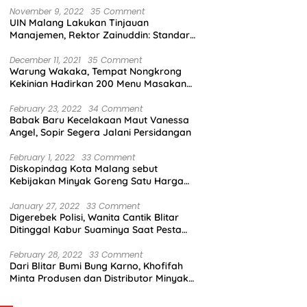
November 9, 2022
35 Comment
UIN Malang Lakukan Tinjauan
Manajemen, Rektor Zainuddin: Standar
Mutu Harus Dicapai
December 11, 2021
35 Comment
Warung Wakaka, Tempat Nongkrong
Kekinian Hadirkan 200 Menu Masakan
dengan Citarasa Lokal
February 23, 2022
34 Comment
Babak Baru Kecelakaan Maut Vanessa
Angel, Sopir Segera Jalani Persidangan
February 1, 2022
33 Comment
Diskopindag Kota Malang sebut
Kebijakan Minyak Goreng Satu Harga
Sulit Diterapkan di Pasar Tradisional
January 27, 2022
33 Comment
Digerebek Polisi, Wanita Cantik Blitar
Ditinggal Kabur Suaminya Saat Pesta
Sabu
February 28, 2022
33 Comment
Dari Blitar Bumi Bung Karno, Khofifah
Minta Produsen dan Distributor Minyak
Tunjukkan Nasionalisme