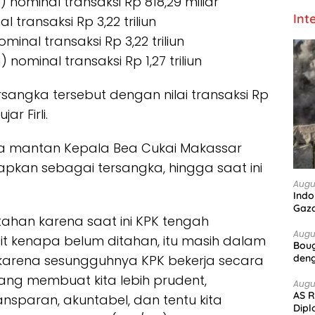
) nominal transaksi Rp 818,29 miliar
Int
 transaksi Rp 3,22 triliun
inal transaksi Rp 3,22 triliun
 nominal transaksi Rp 1,27 triliun
rsangka tersebut dengan nilai transaksi Rp
ar Firli.
ma mantan Kepala Bea Cukai Makassar
tapkan sebagai tersangka, hingga saat ini
Augu
Indo
Gaz
itahan karena saat ini KPK tengah
Augu
it kenapa belum ditahan, itu masih dalam
Boug
 karena sesungguhnya KPK bekerja secara
deng
 yang membuat kita lebih prudent,
Augu
AS R
nsparan, akuntabel, dan tentu kita
Dipl