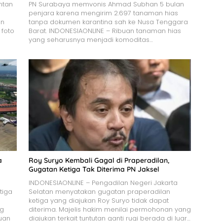
ntan
PN Surabaya memvonis Ahmad Subhan 5 bulan
penjara karena mengirim 2.697 tanaman hias
in
tanpa dokumen karantina sah ke Nusa Tenggara
 foto
Barat. INDONESIAONLINE – Ribuan tanaman hias
yang seharusnya menjadi komoditas…
a
Roy Suryo Kembali Gagal di Praperadilan,
Gugatan Ketiga Tak Diterima PN Jaksel
INDONESIAONLINE – Pengadilan Negeri Jakarta
tiga
Selatan menyatakan gugatan praperadilan
ketiga yang diajukan Roy Suryo tidak dapat
ng
diterima. Majelis hakim menilai permohonan yang
uan
diajukan terkait tuntutan ganti rugi berada di luar…