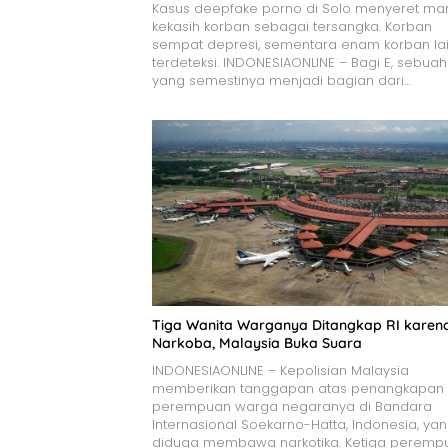
Kasus deepfake porno di Solo menyeret ma
kekasih korban sebagai tersangka. Korban
sempat depresi, sementara enam korban la
terdeteksi. INDONESIAONLINE – Bagi E, sebuah
yang semestinya menjadi bagian dari…
Tiga Wanita Warganya Ditangkap RI karen
Narkoba, Malaysia Buka Suara
INDONESIAONLINE – Kepolisian Malaysia
memberikan tanggapan atas penangkapan 
perempuan warga negaranya di Bandara
Internasional Soekarno-Hatta, Indonesia, ya
diduga membawa narkotika. Ketiga peremp