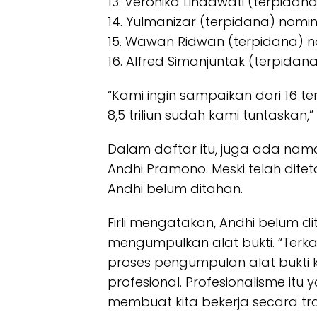
13. Veronika Lindawati (terpidana
14. Yulmanizar (terpidana) nominal
15. Wawan Ridwan (terpidana) nom
16. Alfred Simanjuntak (terpidana)
“Kami ingin sampaikan dari 16 te
8,5 triliun sudah kami tuntaskan,” uj
Dalam daftar itu, juga ada na
Andhi Pramono. Meski telah dite
Andhi belum ditahan.
Firli mengatakan, Andhi belum d
mengumpulkan alat bukti. “Terka
proses pengumpulan alat bukti
profesional. Profesionalisme itu
membuat kita bekerja secara tra