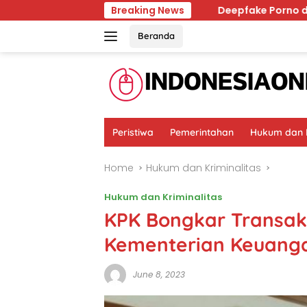
Skip
uasai Ingatan Dunia
Breaking News
Deepfake Porno di Solo, Traum
to
content
Beranda
Peristiwa
Pemerintahan
Hukum dan K
Home
Hukum dan Kriminalitas
Hukum dan Kriminalitas
KPK Bongkar Transaks
Kementerian Keuang
June 8, 2023