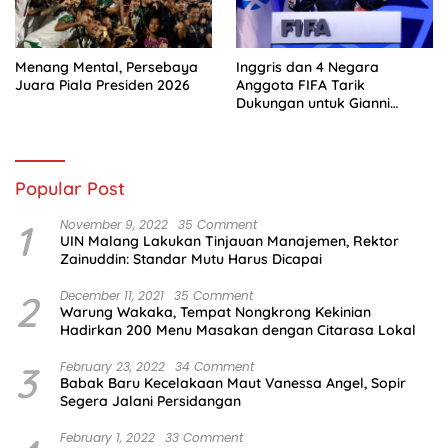
Menang Mental, Persebaya
Inggris dan 4 Negara
Juara Piala Presiden 2026
Anggota FIFA Tarik
Dukungan untuk Gianni
Infantino
Popular Post
1
November 9, 2022
35 Comment
UIN Malang Lakukan Tinjauan Manajemen, Rektor
Zainuddin: Standar Mutu Harus Dicapai
2
December 11, 2021
35 Comment
Warung Wakaka, Tempat Nongkrong Kekinian
Hadirkan 200 Menu Masakan dengan Citarasa Lokal
3
February 23, 2022
34 Comment
Babak Baru Kecelakaan Maut Vanessa Angel, Sopir
Segera Jalani Persidangan
February 1, 2022
33 Comment