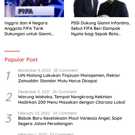
Inggris dan 4 Negara
PSSI Dukung Gianni Infantino,
Anggota FIFA Tarik
Sebut FIFA Beri Dampak
Dukungan untuk Gianni
Nyata bagi Sepak Bola
Infantino
Indonesia
Popular Post
1
November 9, 2022
35 Comment
UIN Malang Lakukan Tinjauan Manajemen, Rektor
Zainuddin: Standar Mutu Harus Dicapai
2
December 11, 2021
35 Comment
Warung Wakaka, Tempat Nongkrong Kekinian
Hadirkan 200 Menu Masakan dengan Citarasa Lokal
3
February 23, 2022
34 Comment
Babak Baru Kecelakaan Maut Vanessa Angel, Sopir
Segera Jalani Persidangan
February 1, 2022
33 Comment