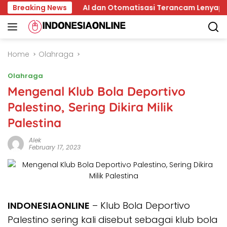
Skip
pala
Breaking News
AI dan Otomatisasi Terancam Lenyapkan 15 Jenis
to
content
Home
Olahraga
Olahraga
Mengenal Klub Bola Deportivo
Palestino, Sering Dikira Milik
Palestina
Alek
February 17, 2023
INDONESIAONLINE
– Klub Bola Deportivo
Palestino sering kali disebut sebagai klub bola