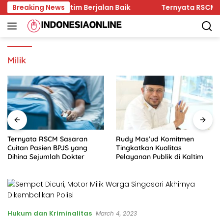
Skip
ukum di Kaltim Berjalan Baik
Breaking News
Ternyata RSCM Sasara
to
content
Milik
Ternyata RSCM Sasaran
Rudy Mas’ud Komitmen
Cuitan Pasien BPJS yang
Tingkatkan Kualitas
Dihina Sejumlah Dokter
Pelayanan Publik di Kaltim
Hukum dan Kriminalitas
March 4, 2023