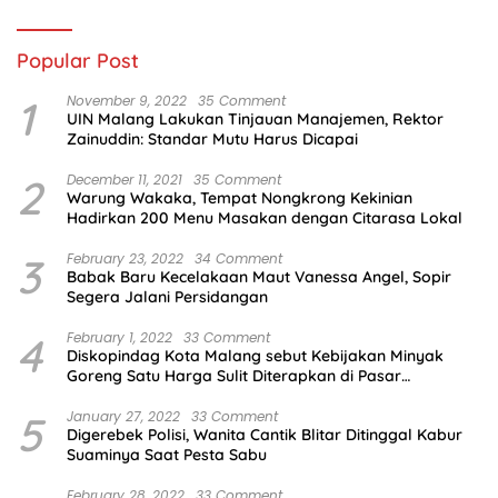
Popular Post
1
November 9, 2022
35 Comment
UIN Malang Lakukan Tinjauan Manajemen, Rektor
Zainuddin: Standar Mutu Harus Dicapai
2
December 11, 2021
35 Comment
Warung Wakaka, Tempat Nongkrong Kekinian
Hadirkan 200 Menu Masakan dengan Citarasa Lokal
3
February 23, 2022
34 Comment
Babak Baru Kecelakaan Maut Vanessa Angel, Sopir
Segera Jalani Persidangan
4
February 1, 2022
33 Comment
Diskopindag Kota Malang sebut Kebijakan Minyak
Goreng Satu Harga Sulit Diterapkan di Pasar
Tradisional
5
January 27, 2022
33 Comment
Digerebek Polisi, Wanita Cantik Blitar Ditinggal Kabur
Suaminya Saat Pesta Sabu
February 28, 2022
33 Comment