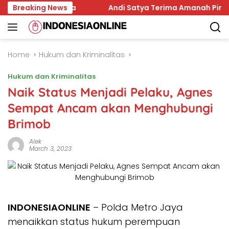
Skip
da Samarinda
Breaking News
Andi Satya Terima Amanah Pimpin Golk
to
content
Home
Hukum dan Kriminalitas
Hukum dan Kriminalitas
Naik Status Menjadi Pelaku, Agnes
Sempat Ancam akan Menghubungi
Brimob
Alek
March 3, 2023
INDONESIAONLINE
– Polda Metro Jaya
menaikkan status hukum perempuan