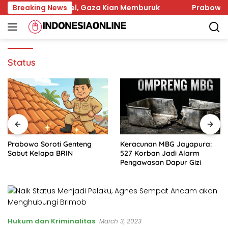
Skip
Serangan Israel, Gaza Kian Memburuk
Breaking News
Prabowo Sorot
to
content
Status
Prabowo Soroti Genteng
Keracunan MBG Jayapura:
Sabut Kelapa BRIN
527 Korban Jadi Alarm
Pengawasan Dapur Gizi
Hukum dan Kriminalitas
March 3, 2023