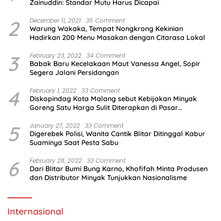
Zainuddin: Standar Mutu Harus Dicapai
2
December 11, 2021
35 Comment
Warung Wakaka, Tempat Nongkrong Kekinian
Hadirkan 200 Menu Masakan dengan Citarasa Lokal
3
February 23, 2022
34 Comment
Babak Baru Kecelakaan Maut Vanessa Angel, Sopir
Segera Jalani Persidangan
4
February 1, 2022
33 Comment
Diskopindag Kota Malang sebut Kebijakan Minyak
Goreng Satu Harga Sulit Diterapkan di Pasar
Tradisional
5
January 27, 2022
33 Comment
Digerebek Polisi, Wanita Cantik Blitar Ditinggal Kabur
Suaminya Saat Pesta Sabu
6
February 28, 2022
33 Comment
Dari Blitar Bumi Bung Karno, Khofifah Minta Produsen
dan Distributor Minyak Tunjukkan Nasionalisme
Internasional