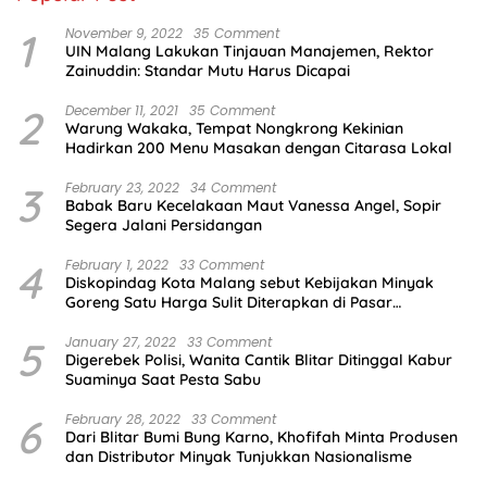
1
November 9, 2022
35 Comment
UIN Malang Lakukan Tinjauan Manajemen, Rektor
Zainuddin: Standar Mutu Harus Dicapai
2
December 11, 2021
35 Comment
Warung Wakaka, Tempat Nongkrong Kekinian
Hadirkan 200 Menu Masakan dengan Citarasa Lokal
3
February 23, 2022
34 Comment
Babak Baru Kecelakaan Maut Vanessa Angel, Sopir
Segera Jalani Persidangan
4
February 1, 2022
33 Comment
Diskopindag Kota Malang sebut Kebijakan Minyak
Goreng Satu Harga Sulit Diterapkan di Pasar
Tradisional
5
January 27, 2022
33 Comment
Digerebek Polisi, Wanita Cantik Blitar Ditinggal Kabur
Suaminya Saat Pesta Sabu
6
February 28, 2022
33 Comment
Dari Blitar Bumi Bung Karno, Khofifah Minta Produsen
dan Distributor Minyak Tunjukkan Nasionalisme