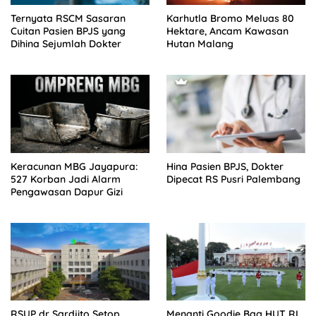
Ternyata RSCM Sasaran
Karhutla Bromo Meluas 80
Cuitan Pasien BPJS yang
Hektare, Ancam Kawasan
Dihina Sejumlah Dokter
Hutan Malang
Keracunan MBG Jayapura:
Hina Pasien BPJS, Dokter
527 Korban Jadi Alarm
Dipecat RS Pusri Palembang
Pengawasan Dapur Gizi
RSUP dr Sardjito Setop
Menanti Goodie Bag HUT RI