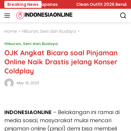
Skip
 Jadi Temuan Bapanas
Breaking News
Clean Outfit 2026 Berubah, Minim
to
content
Home
Hiburan, Seni dan Budaya
Hiburan, Seni dan Budaya
OJK Angkat Bicara soal Pinjaman
Online Naik Drastis jelang Konser
Coldplay
May 16, 2023
INDONESIAONLINE
– Belakangan ini ramai di
media sosial, masyarakat mulai mencari
pinjaman online (pinjol) demi bisa membeli