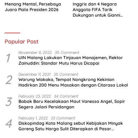
Menang Mental, Persebaya
Inggris dan 4 Negara
Juara Piala Presiden 2026
Anggota FIFA Tarik
Dukungan untuk Gianni
Infantino
Popular Post
1
November 9, 2022
35 Comment
UIN Malang Lakukan Tinjauan Manajemen, Rektor
Zainuddin: Standar Mutu Harus Dicapai
2
December 11, 2021
35 Comment
Warung Wakaka, Tempat Nongkrong Kekinian
Hadirkan 200 Menu Masakan dengan Citarasa Lokal
3
February 23, 2022
34 Comment
Babak Baru Kecelakaan Maut Vanessa Angel, Sopir
Segera Jalani Persidangan
4
February 1, 2022
33 Comment
Diskopindag Kota Malang sebut Kebijakan Minyak
Goreng Satu Harga Sulit Diterapkan di Pasar
Tradisional