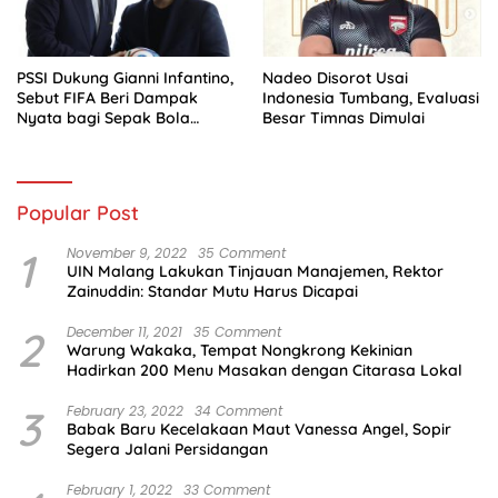
PSSI Dukung Gianni Infantino,
Nadeo Disorot Usai
Sebut FIFA Beri Dampak
Indonesia Tumbang, Evaluasi
Nyata bagi Sepak Bola
Besar Timnas Dimulai
Indonesia
Popular Post
1
November 9, 2022
35 Comment
UIN Malang Lakukan Tinjauan Manajemen, Rektor
Zainuddin: Standar Mutu Harus Dicapai
2
December 11, 2021
35 Comment
Warung Wakaka, Tempat Nongkrong Kekinian
Hadirkan 200 Menu Masakan dengan Citarasa Lokal
3
February 23, 2022
34 Comment
Babak Baru Kecelakaan Maut Vanessa Angel, Sopir
Segera Jalani Persidangan
February 1, 2022
33 Comment