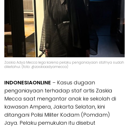
Zaskia Adya Mecca lega karena pelaku penganiayaan stafnya sudah
diketahui. (foto: @zaskiaadyamecca)
INDONESIAONLINE
– Kasus dugaan
penganiayaan terhadap staf artis Zaskia
Mecca saat mengantar anak ke sekolah di
kawasan Ampera, Jakarta Selatan, kini
ditangani Polisi Militer Kodam (Pomdam)
Jaya. Pelaku pemukulan itu disebut