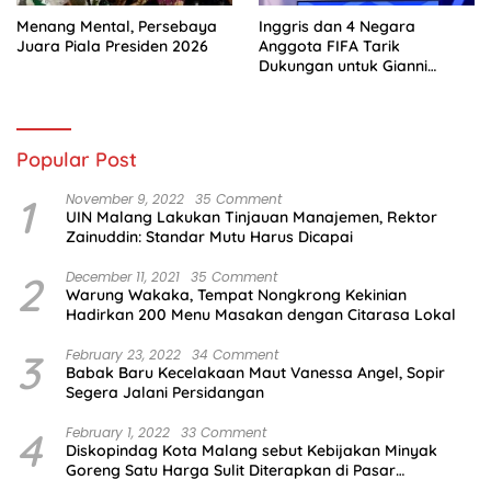
Menang Mental, Persebaya
Inggris dan 4 Negara
Juara Piala Presiden 2026
Anggota FIFA Tarik
Dukungan untuk Gianni
Infantino
Popular Post
1
November 9, 2022
35 Comment
UIN Malang Lakukan Tinjauan Manajemen, Rektor
Zainuddin: Standar Mutu Harus Dicapai
2
December 11, 2021
35 Comment
Warung Wakaka, Tempat Nongkrong Kekinian
Hadirkan 200 Menu Masakan dengan Citarasa Lokal
3
February 23, 2022
34 Comment
Babak Baru Kecelakaan Maut Vanessa Angel, Sopir
Segera Jalani Persidangan
4
February 1, 2022
33 Comment
Diskopindag Kota Malang sebut Kebijakan Minyak
Goreng Satu Harga Sulit Diterapkan di Pasar
Tradisional