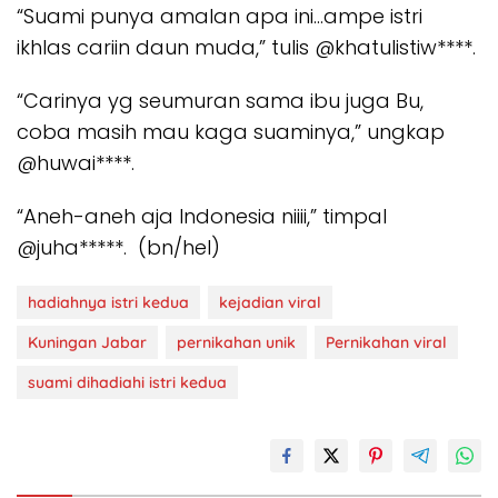
“Suami punya amalan apa ini…ampe istri
ikhlas cariin daun muda,” tulis @khatulistiw****.
“Carinya yg seumuran sama ibu juga Bu,
coba masih mau kaga suaminya,” ungkap
@huwai****.
“Aneh-aneh aja Indonesia niiii,” timpal
@juha*****. (bn/hel)
hadiahnya istri kedua
kejadian viral
Kuningan Jabar
pernikahan unik
Pernikahan viral
suami dihadiahi istri kedua