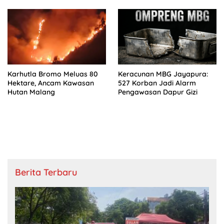
Karhutla Bromo Meluas 80
Keracunan MBG Jayapura:
Hektare, Ancam Kawasan
527 Korban Jadi Alarm
Hutan Malang
Pengawasan Dapur Gizi
Berita Terbaru