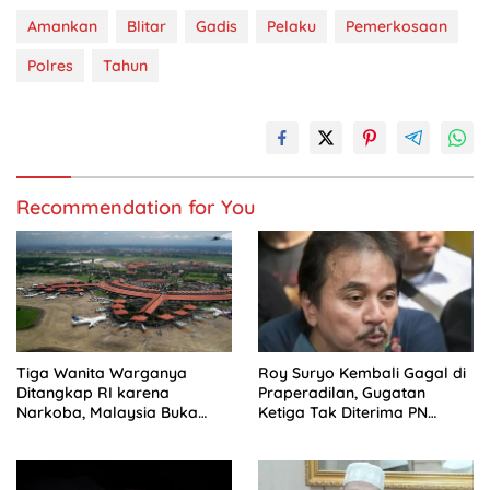
Amankan
Blitar
Gadis
Pelaku
Pemerkosaan
Polres
Tahun
Recommendation for You
Tiga Wanita Warganya
Roy Suryo Kembali Gagal di
Ditangkap RI karena
Praperadilan, Gugatan
Narkoba, Malaysia Buka
Ketiga Tak Diterima PN
Suara
Jaksel