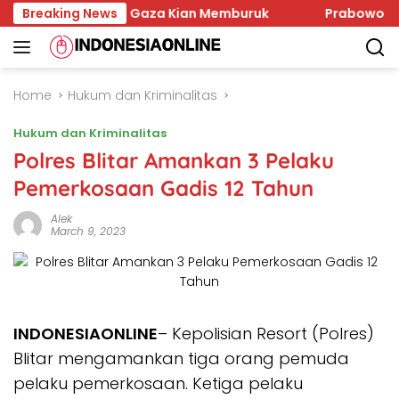
Skip
angan Israel, Gaza Kian Memburuk
Breaking News
Prabowo Soroti G
to
content
Home
Hukum dan Kriminalitas
Hukum dan Kriminalitas
Polres Blitar Amankan 3 Pelaku
Pemerkosaan Gadis 12 Tahun
Alek
March 9, 2023
INDONESIAONLINE
– Kepolisian Resort (Polres)
Blitar mengamankan tiga orang pemuda
pelaku pemerkosaan. Ketiga pelaku